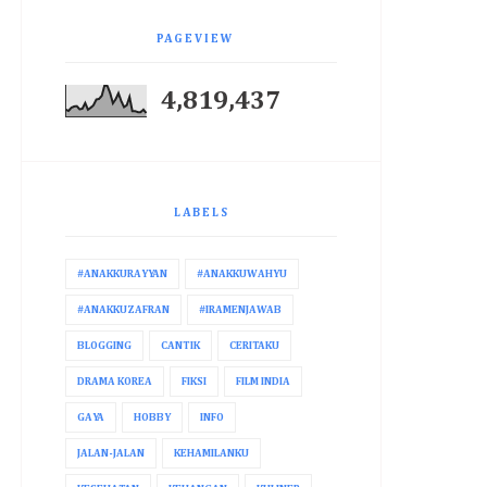
PAGEVIEW
4,819,437
LABELS
#ANAKKURAYYAN
#ANAKKUWAHYU
#ANAKKUZAFRAN
#IRAMENJAWAB
BLOGGING
CANTIK
CERITAKU
DRAMA KOREA
FIKSI
FILM INDIA
GAYA
HOBBY
INFO
JALAN-JALAN
KEHAMILANKU