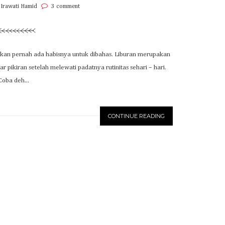
 Irawati Hamid
3 comment
k akan pernah ada habisnya untuk dibahas. Liburan merupakan
 pikiran setelah melewati padatnya rutinitas sehari – hari.
Coba deh...
CONTINUE READING