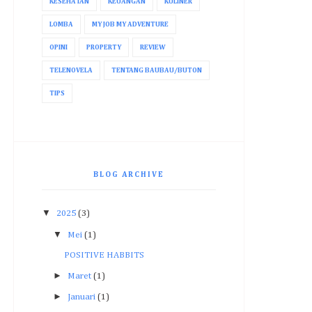
KESEHATAN
KEUANGAN
KULINER
LOMBA
MY JOB MY ADVENTURE
OPINI
PROPERTY
REVIEW
TELENOVELA
TENTANG BAUBAU/BUTON
TIPS
BLOG ARCHIVE
▼
2025
(3)
▼
Mei
(1)
POSITIVE HABBITS
►
Maret
(1)
►
Januari
(1)