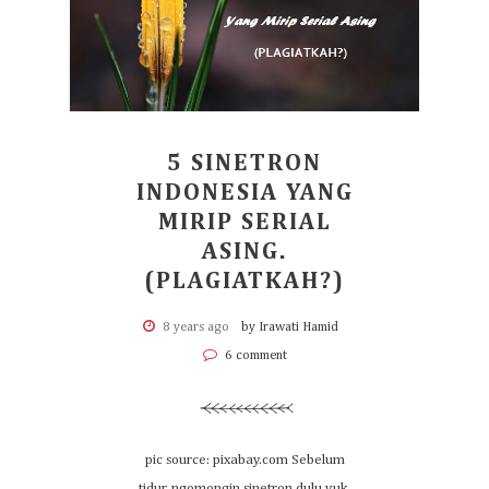
5 SINETRON
INDONESIA YANG
MIRIP SERIAL
ASING.
(PLAGIATKAH?)
8 years ago
by Irawati Hamid
6 comment
pic source: pixabay.com Sebelum
tidur, ngomongin sinetron dulu yuk,