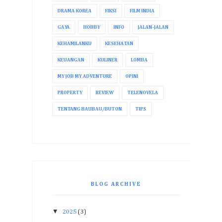
DRAMA KOREA
FIKSI
FILM INDIA
GAYA
HOBBY
INFO
JALAN-JALAN
KEHAMILANKU
KESEHATAN
KEUANGAN
KULINER
LOMBA
MY JOB MY ADVENTURE
OPINI
PROPERTY
REVIEW
TELENOVELA
TENTANG BAUBAU/BUTON
TIPS
BLOG ARCHIVE
▼
2025
(3)