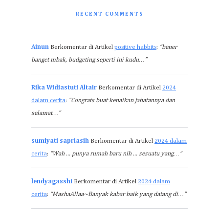
RECENT COMMENTS
Ainun
Berkomentar di Artikel
positive habbits
:
“bener
banget mbak, budgeting seperti ini kudu…”
Rika Widiastuti Altair
Berkomentar di Artikel
2024
dalam cerita
:
“Congrats buat kenaikan jabatannya dan
selamat…”
sumiyati sapriasih
Berkomentar di Artikel
2024 dalam
cerita
:
“Wah ... punya rumah baru nih ... sesuatu yang…”
lendyagasshi
Berkomentar di Artikel
2024 dalam
cerita
:
“MashaAllaa~Banyak kabar baik yang datang di…”