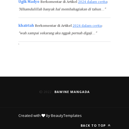
Ugik Madyo
Berkomentar di Artikel
2024 dalam cerita
:
“Alhamdulillah banyak hal membahagiakan di tahun…”
khairiah
Berkomentar di Artikel
2024 dalam cerita
:
“wah sampai sekarang aku nggak pernah digaji…”
`
BAWINE MANGADA
© 2022 -
Created with
by
BeautyTemplates
BACK TO TOP