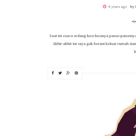
8 years ago
by 
Saat ini cuaca sedang lucu-lucunya panas-panasnya
Akhir-akhir ini saya gak berani keluar rumah sia
k