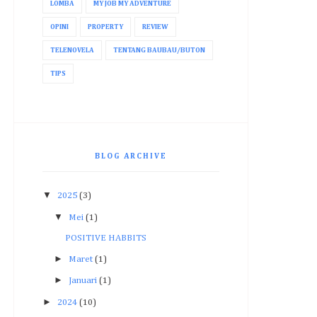
LOMBA
MY JOB MY ADVENTURE
OPINI
PROPERTY
REVIEW
TELENOVELA
TENTANG BAUBAU/BUTON
TIPS
BLOG ARCHIVE
▼
2025
(3)
▼
Mei
(1)
POSITIVE HABBITS
►
Maret
(1)
►
Januari
(1)
►
2024
(10)