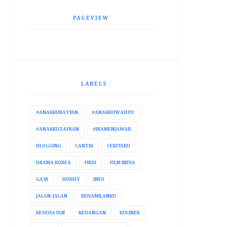
PAGEVIEW
LABELS
#ANAKKURAYYAN
#ANAKKUWAHYU
#ANAKKUZAFRAN
#IRAMENJAWAB
BLOGGING
CANTIK
CERITAKU
DRAMA KOREA
FIKSI
FILM INDIA
GAYA
HOBBY
INFO
JALAN-JALAN
KEHAMILANKU
KESEHATAN
KEUANGAN
KULINER