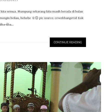
 kita semua. Mumpung sekarang kita masih berada di bulan
gomongin beliau, hehehe ☺😊 pic source: cewekbanget.id Kok
tiba-tiba...
CONTINUE READING