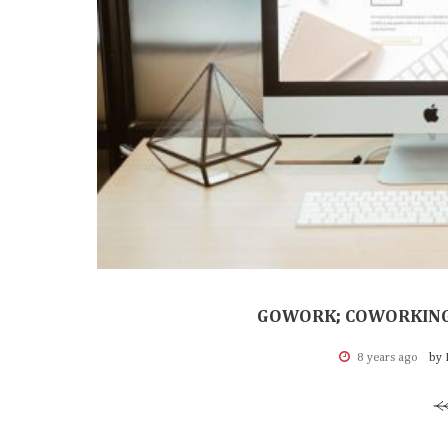
GOWORK; COWORKING 
8 years ago
by 