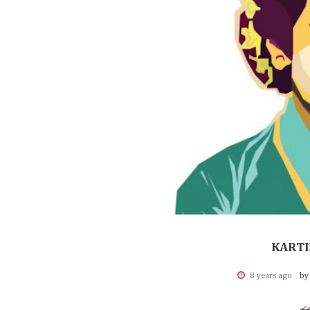
KARTI
8 years ago
by