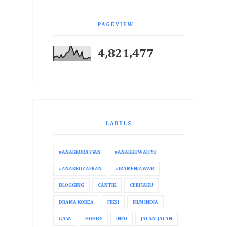
PAGEVIEW
4,821,477
LABELS
#ANAKKURAYYAN
#ANAKKUWAHYU
#ANAKKUZAFRAN
#IRAMENJAWAB
BLOGGING
CANTIK
CERITAKU
DRAMA KOREA
FIKSI
FILM INDIA
GAYA
HOBBY
INFO
JALAN-JALAN