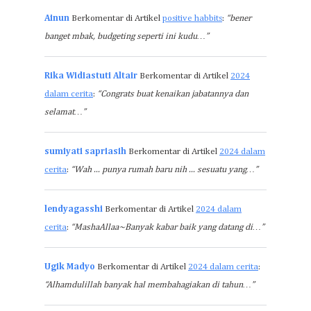
Ainun
Berkomentar di Artikel
positive habbits
:
“bener
banget mbak, budgeting seperti ini kudu…”
Rika Widiastuti Altair
Berkomentar di Artikel
2024
dalam cerita
:
“Congrats buat kenaikan jabatannya dan
selamat…”
sumiyati sapriasih
Berkomentar di Artikel
2024 dalam
cerita
:
“Wah ... punya rumah baru nih ... sesuatu yang…”
lendyagasshi
Berkomentar di Artikel
2024 dalam
cerita
:
“MashaAllaa~Banyak kabar baik yang datang di…”
Ugik Madyo
Berkomentar di Artikel
2024 dalam cerita
:
“Alhamdulillah banyak hal membahagiakan di tahun…”