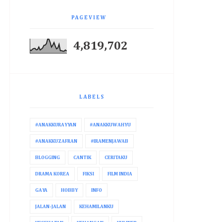
PAGEVIEW
4,819,702
LABELS
#ANAKKURAYYAN
#ANAKKUWAHYU
#ANAKKUZAFRAN
#IRAMENJAWAB
BLOGGING
CANTIK
CERITAKU
DRAMA KOREA
FIKSI
FILM INDIA
GAYA
HOBBY
INFO
JALAN-JALAN
KEHAMILANKU