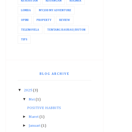
KESEHATAN
KEUANGAN
KULINER
LOMBA
MY JOB MY ADVENTURE
OPINI
PROPERTY
REVIEW
TELENOVELA
TENTANG BAUBAU/BUTON
TIPS
BLOG ARCHIVE
▼
2025
(3)
▼
Mei
(1)
POSITIVE HABBITS
►
Maret
(1)
►
Januari
(1)