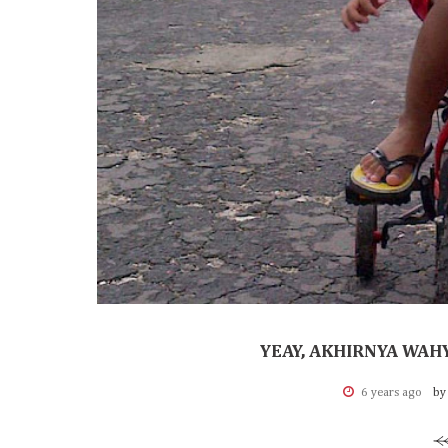
YEAY, AKHIRNYA WAH
6 years ago
by