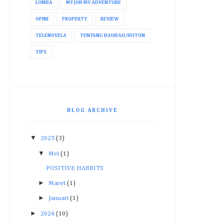
LOMBA
MY JOB MY ADVENTURE
OPINI
PROPERTY
REVIEW
TELENOVELA
TENTANG BAUBAU/BUTON
TIPS
BLOG ARCHIVE
▼
2025
(3)
▼
Mei
(1)
POSITIVE HABBITS
►
Maret
(1)
►
Januari
(1)
►
2024
(10)