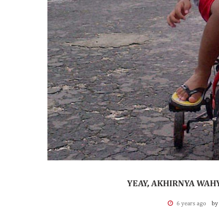
YEAY, AKHIRNYA WAH
6 years ago
by