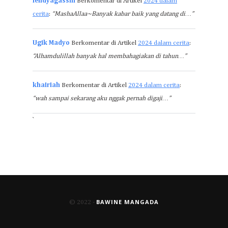
lendyagasshi
Berkomentar di Artikel
2024 dalam
cerita
:
“MashaAllaa~Banyak kabar baik yang datang di…”
Ugik Madyo
Berkomentar di Artikel
2024 dalam cerita
:
“Alhamdulillah banyak hal membahagiakan di tahun…”
khairiah
Berkomentar di Artikel
2024 dalam cerita
:
“wah sampai sekarang aku nggak pernah digaji…”
`
BAWINE MANGADA
© 2022 -