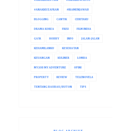
#ANAKKURAYYAN
#ANAKKUWAHYU
#ANAKKUZAFRAN
#IRAMENJAWAB
BLOGGING
CANTIK
CERITAKU
DRAMA KOREA
FIKSI
FILM INDIA
GAYA
HOBBY
INFO
JALAN-JALAN
KEHAMILANKU
KESEHATAN
KEUANGAN
KULINER
LOMBA
MY JOB MY ADVENTURE
OPINI
PROPERTY
REVIEW
TELENOVELA
TENTANG BAUBAU/BUTON
TIPS