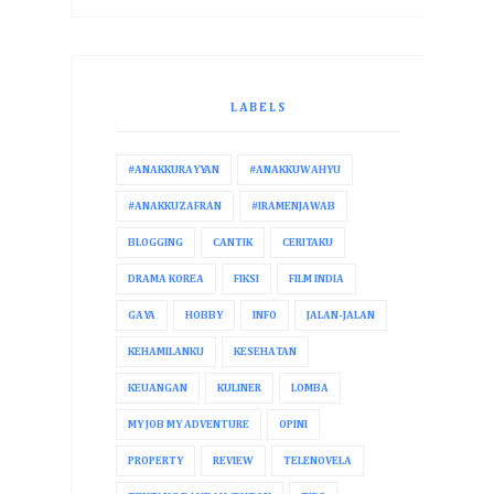
LABELS
#ANAKKURAYYAN
#ANAKKUWAHYU
#ANAKKUZAFRAN
#IRAMENJAWAB
BLOGGING
CANTIK
CERITAKU
DRAMA KOREA
FIKSI
FILM INDIA
GAYA
HOBBY
INFO
JALAN-JALAN
KEHAMILANKU
KESEHATAN
KEUANGAN
KULINER
LOMBA
MY JOB MY ADVENTURE
OPINI
PROPERTY
REVIEW
TELENOVELA