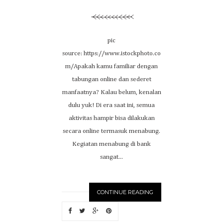
pic
source: https://www.istockphoto.co
m/Apakah kamu familiar dengan
tabungan online dan sederet
manfaatnya? Kalau belum, kenalan
dulu yuk! Di era saat ini, semua
aktivitas hampir bisa dilakukan
secara online termasuk menabung.
Kegiatan menabung di bank
sangat...
CONTINUE READING