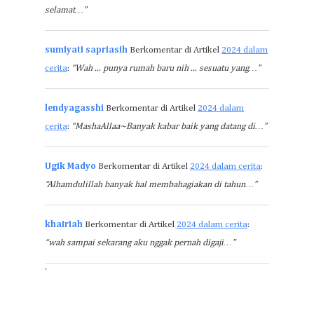
selamat…”
sumiyati sapriasih
Berkomentar di Artikel
2024 dalam
cerita
:
“Wah ... punya rumah baru nih ... sesuatu yang…”
lendyagasshi
Berkomentar di Artikel
2024 dalam
cerita
:
“MashaAllaa~Banyak kabar baik yang datang di…”
Ugik Madyo
Berkomentar di Artikel
2024 dalam cerita
:
“Alhamdulillah banyak hal membahagiakan di tahun…”
khairiah
Berkomentar di Artikel
2024 dalam cerita
:
“wah sampai sekarang aku nggak pernah digaji…”
`