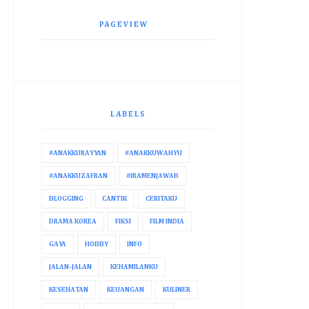
PAGEVIEW
LABELS
#ANAKKURAYYAN
#ANAKKUWAHYU
#ANAKKUZAFRAN
#IRAMENJAWAB
BLOGGING
CANTIK
CERITAKU
DRAMA KOREA
FIKSI
FILM INDIA
GAYA
HOBBY
INFO
JALAN-JALAN
KEHAMILANKU
KESEHATAN
KEUANGAN
KULINER