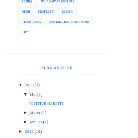
LOMBA
MY JOB MY ADVENTURE
OPINI
PROPERTY
REVIEW
TELENOVELA
TENTANG BAUBAU/BUTON
TIPS
BLOG ARCHIVE
▼
2025
(3)
▼
Mei
(1)
POSITIVE HABBITS
►
Maret
(1)
►
Januari
(1)
►
2024
(10)