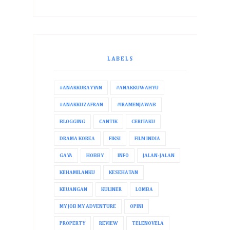
LABELS
#ANAKKURAYYAN
#ANAKKUWAHYU
#ANAKKUZAFRAN
#IRAMENJAWAB
BLOGGING
CANTIK
CERITAKU
DRAMA KOREA
FIKSI
FILM INDIA
GAYA
HOBBY
INFO
JALAN-JALAN
KEHAMILANKU
KESEHATAN
KEUANGAN
KULINER
LOMBA
MY JOB MY ADVENTURE
OPINI
PROPERTY
REVIEW
TELENOVELA