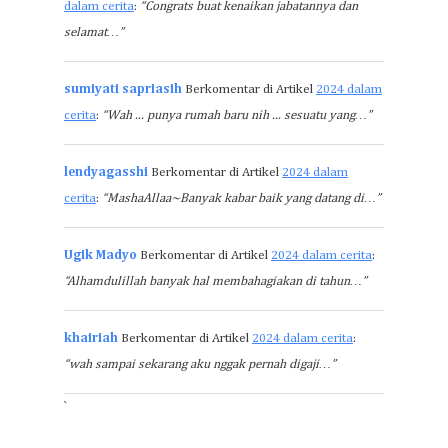
dalam cerita
:
“Congrats buat kenaikan jabatannya dan
selamat…”
sumiyati sapriasih
Berkomentar di Artikel
2024 dalam
cerita
:
“Wah ... punya rumah baru nih ... sesuatu yang…”
lendyagasshi
Berkomentar di Artikel
2024 dalam
cerita
:
“MashaAllaa~Banyak kabar baik yang datang di…”
Ugik Madyo
Berkomentar di Artikel
2024 dalam cerita
:
“Alhamdulillah banyak hal membahagiakan di tahun…”
khairiah
Berkomentar di Artikel
2024 dalam cerita
:
“wah sampai sekarang aku nggak pernah digaji…”
`