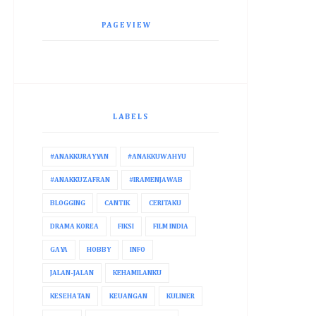
PAGEVIEW
LABELS
#ANAKKURAYYAN
#ANAKKUWAHYU
#ANAKKUZAFRAN
#IRAMENJAWAB
BLOGGING
CANTIK
CERITAKU
DRAMA KOREA
FIKSI
FILM INDIA
GAYA
HOBBY
INFO
JALAN-JALAN
KEHAMILANKU
KESEHATAN
KEUANGAN
KULINER