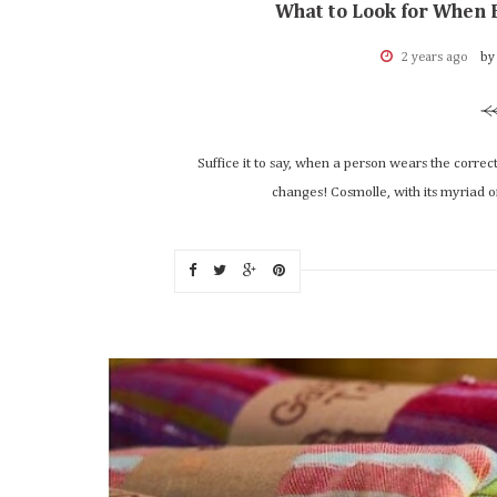
What to Look for When
2 years ago
by
Suffice it to say, when a person wears the correc
changes! Cosmolle, with its myriad of