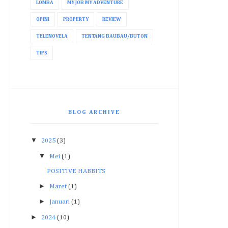
LOMBA
MY JOB MY ADVENTURE
OPINI
PROPERTY
REVIEW
TELENOVELA
TENTANG BAUBAU/BUTON
TIPS
BLOG ARCHIVE
▼
2025
(3)
▼
Mei
(1)
POSITIVE HABBITS
►
Maret
(1)
►
Januari
(1)
►
2024
(10)