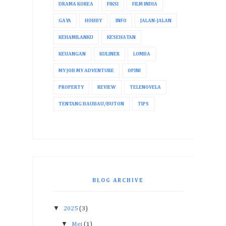
DRAMA KOREA
FIKSI
FILM INDIA
GAYA
HOBBY
INFO
JALAN-JALAN
KEHAMILANKU
KESEHATAN
KEUANGAN
KULINER
LOMBA
MY JOB MY ADVENTURE
OPINI
PROPERTY
REVIEW
TELENOVELA
TENTANG BAUBAU/BUTON
TIPS
BLOG ARCHIVE
▼
2025
(3)
▼
Mei
(1)