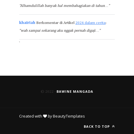
“Alhamdulillah banyak hal membahagiakan di tahun…”
khairiah
Berkomentar di Artikel
2024 dalam cerita
:
“wah sampai sekarang aku nggak pernah digaji…”
`
BAWINE MANGADA
© 2022 -
Created with
by
BeautyTemplates
BACK TO TOP