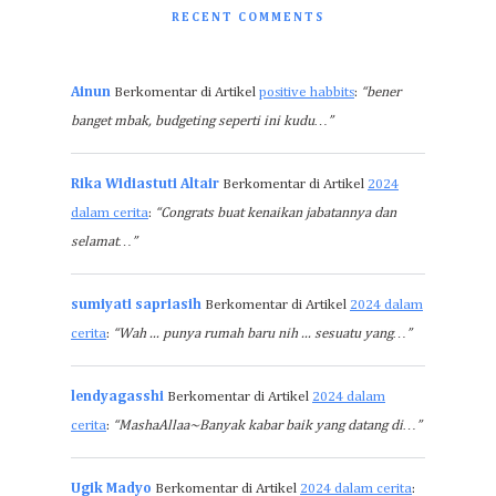
RECENT COMMENTS
Ainun
Berkomentar di Artikel
positive habbits
:
“bener
banget mbak, budgeting seperti ini kudu…”
Rika Widiastuti Altair
Berkomentar di Artikel
2024
dalam cerita
:
“Congrats buat kenaikan jabatannya dan
selamat…”
sumiyati sapriasih
Berkomentar di Artikel
2024 dalam
cerita
:
“Wah ... punya rumah baru nih ... sesuatu yang…”
lendyagasshi
Berkomentar di Artikel
2024 dalam
cerita
:
“MashaAllaa~Banyak kabar baik yang datang di…”
Ugik Madyo
Berkomentar di Artikel
2024 dalam cerita
: