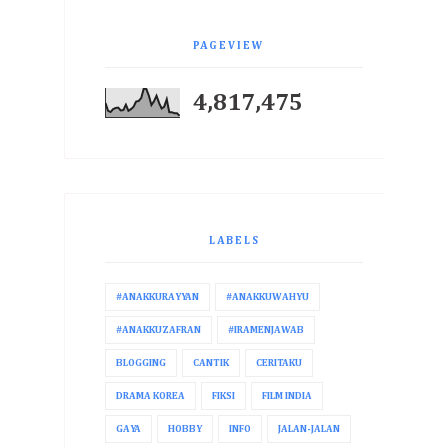
PAGEVIEW
4,817,475
LABELS
#ANAKKURAYYAN
#ANAKKUWAHYU
#ANAKKUZAFRAN
#IRAMENJAWAB
BLOGGING
CANTIK
CERITAKU
DRAMA KOREA
FIKSI
FILM INDIA
GAYA
HOBBY
INFO
JALAN-JALAN