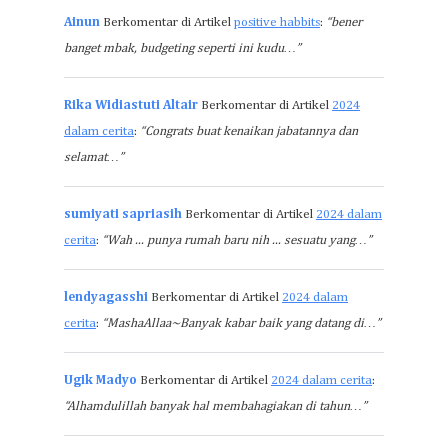
Ainun
Berkomentar di Artikel
positive habbits
:
“bener
banget mbak, budgeting seperti ini kudu…”
Rika Widiastuti Altair
Berkomentar di Artikel
2024
dalam cerita
:
“Congrats buat kenaikan jabatannya dan
selamat…”
sumiyati sapriasih
Berkomentar di Artikel
2024 dalam
cerita
:
“Wah ... punya rumah baru nih ... sesuatu yang…”
lendyagasshi
Berkomentar di Artikel
2024 dalam
cerita
:
“MashaAllaa~Banyak kabar baik yang datang di…”
Ugik Madyo
Berkomentar di Artikel
2024 dalam cerita
:
“Alhamdulillah banyak hal membahagiakan di tahun…”