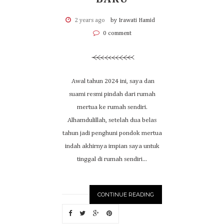
2 years ago
by Irawati Hamid
0 comment
Awal tahun 2024 ini, saya dan
suami resmi pindah dari rumah
mertua ke rumah sendiri.
Alhamdulillah, setelah dua belas
tahun jadi penghuni pondok mertua
indah akhirnya impian saya untuk
tinggal di rumah sendiri...
CONTINUE READING