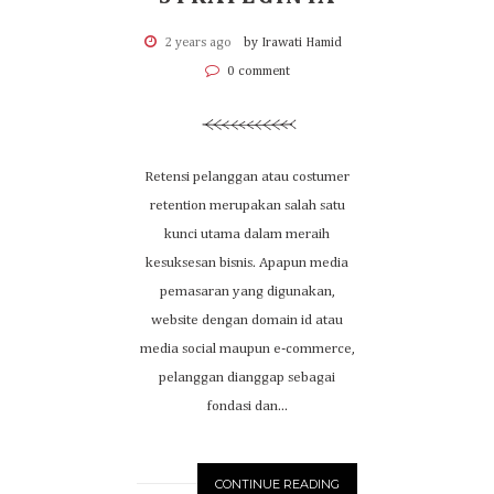
2 years ago
by Irawati Hamid
0 comment
Retensi pelanggan atau costumer
retention merupakan salah satu
kunci utama dalam meraih
kesuksesan bisnis. Apapun media
pemasaran yang digunakan,
website dengan domain id atau
media social maupun e-commerce,
pelanggan dianggap sebagai
fondasi dan...
CONTINUE READING