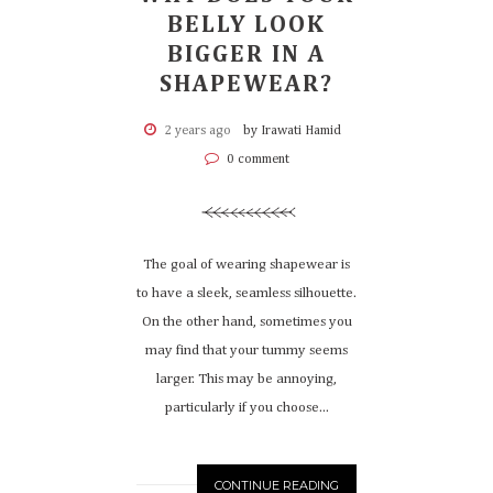
BELLY LOOK
BIGGER IN A
SHAPEWEAR?
2 years ago
by Irawati Hamid
0 comment
The goal of wearing shapewear is
to have a sleek, seamless silhouette.
On the other hand, sometimes you
may find that your tummy seems
larger. This may be annoying,
particularly if you choose...
CONTINUE READING