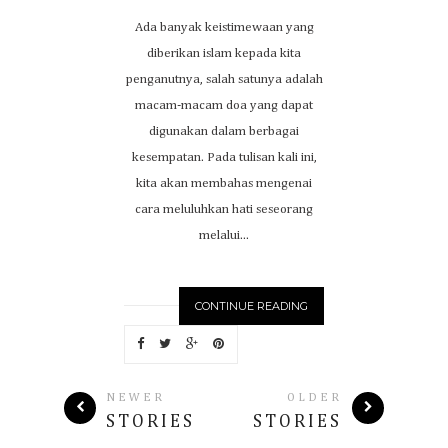
Ada banyak keistimewaan yang
diberikan islam kepada kita
penganutnya, salah satunya adalah
macam-macam doa yang dapat
digunakan dalam berbagai
kesempatan. Pada tulisan kali ini,
kita akan membahas mengenai
cara meluluhkan hati seseorang
melalui...
CONTINUE READING
NEWER
OLDER
STORIES
STORIES