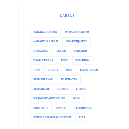
LABELS
#ANAKKURAYYAN
#ANAKKUWAHYU
#ANAKKUZAFRAN
#IRAMENJAWAB
BLOGGING
CANTIK
CERITAKU
DRAMA KOREA
FIKSI
FILM INDIA
GAYA
HOBBY
INFO
JALAN-JALAN
KEHAMILANKU
KESEHATAN
KEUANGAN
KULINER
LOMBA
MY JOB MY ADVENTURE
OPINI
PROPERTY
REVIEW
TELENOVELA
TENTANG BAUBAU/BUTON
TIPS