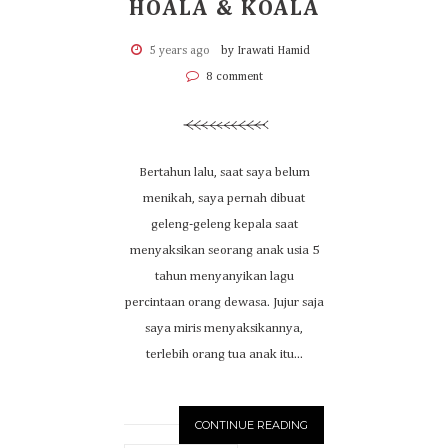
HOALA & KOALA
5 years ago
by Irawati Hamid
8 comment
Bertahun lalu, saat saya belum
menikah, saya pernah dibuat
geleng-geleng kepala saat
menyaksikan seorang anak usia 5
tahun menyanyikan lagu
percintaan orang dewasa. Jujur saja
saya miris menyaksikannya,
terlebih orang tua anak itu...
CONTINUE READING