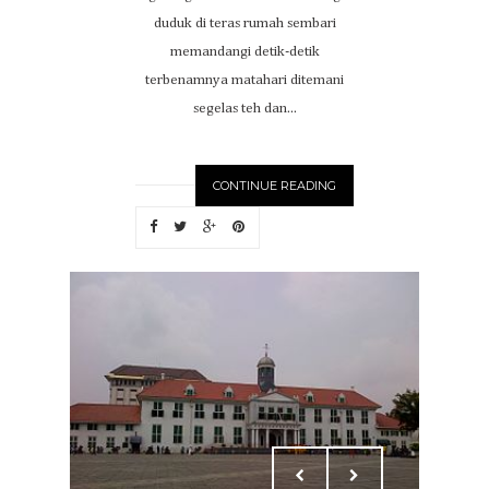
duduk di teras rumah sembari
memandangi detik-detik
terbenamnya matahari ditemani
segelas teh dan...
CONTINUE READING