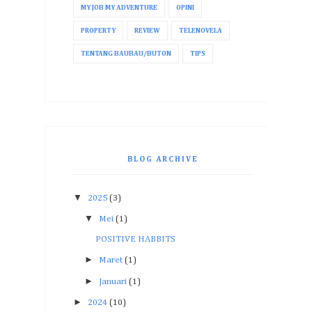
MY JOB MY ADVENTURE
OPINI
PROPERTY
REVIEW
TELENOVELA
TENTANG BAUBAU/BUTON
TIPS
BLOG ARCHIVE
▼
2025
(3)
▼
Mei
(1)
POSITIVE HABBITS
►
Maret
(1)
►
Januari
(1)
►
2024
(10)