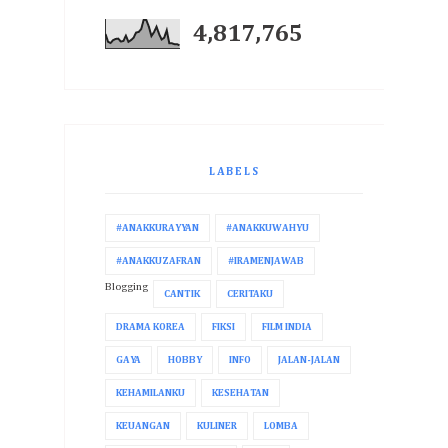
4,817,765
LABELS
#ANAKKURAYYAN
#ANAKKUWAHYU
#ANAKKUZAFRAN
#IRAMENJAWAB
Blogging
CANTIK
CERITAKU
DRAMA KOREA
FIKSI
FILM INDIA
GAYA
HOBBY
INFO
JALAN-JALAN
KEHAMILANKU
KESEHATAN
KEUANGAN
KULINER
LOMBA