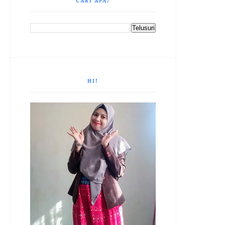
CARI APA?
HI!