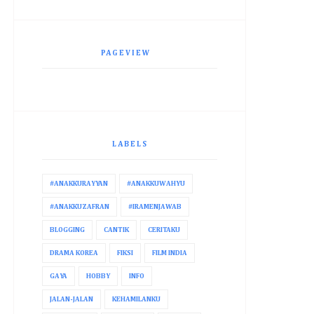
PAGEVIEW
LABELS
#ANAKKURAYYAN
#ANAKKUWAHYU
#ANAKKUZAFRAN
#IRAMENJAWAB
BLOGGING
CANTIK
CERITAKU
DRAMA KOREA
FIKSI
FILM INDIA
GAYA
HOBBY
INFO
JALAN-JALAN
KEHAMILANKU