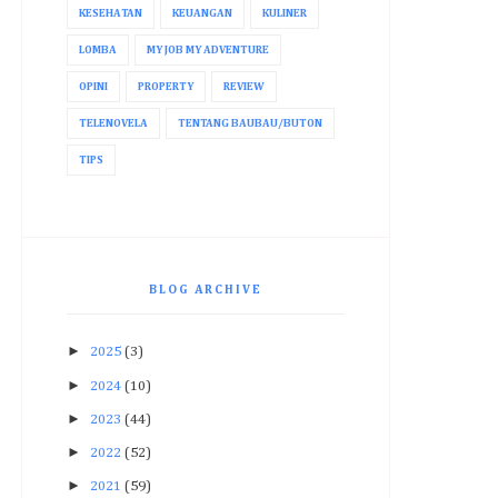
KESEHATAN
KEUANGAN
KULINER
LOMBA
MY JOB MY ADVENTURE
OPINI
PROPERTY
REVIEW
TELENOVELA
TENTANG BAUBAU/BUTON
TIPS
BLOG ARCHIVE
►
2025
(3)
►
2024
(10)
►
2023
(44)
►
2022
(52)
►
2021
(59)