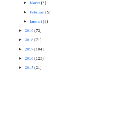
►
Maret
(3)
►
Februari
(5)
►
Januari
(3)
►
2019
(72)
►
2018
(71)
►
2017
(104)
►
2016
(125)
►
2015
(21)