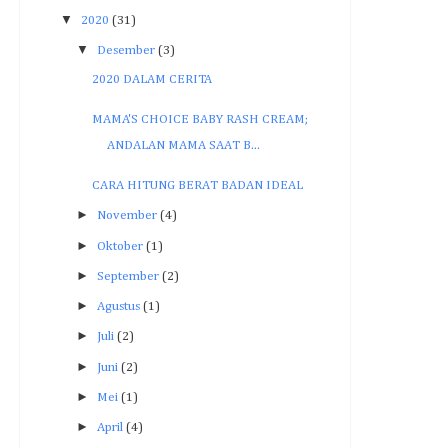
▼
2020
(31)
▼
Desember
(3)
2020 DALAM CERITA
MAMA'S CHOICE BABY RASH CREAM;
ANDALAN MAMA SAAT B...
CARA HITUNG BERAT BADAN IDEAL
►
November
(4)
►
Oktober
(1)
►
September
(2)
►
Agustus
(1)
►
Juli
(2)
►
Juni
(2)
►
Mei
(1)
►
April
(4)