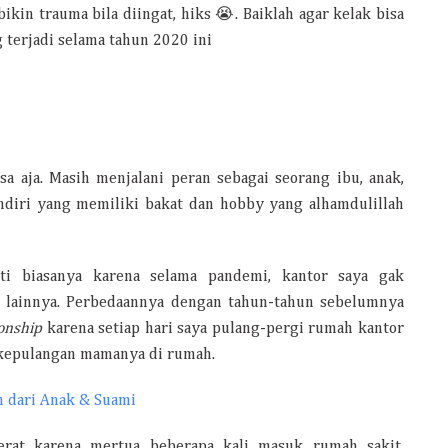
in trauma bila diingat, hiks 😭. Baiklah agar kelak bisa
 terjadi selama tahun 2020 ini
sa aja. Masih menjalani peran sebagai seorang ibu, anak,
endiri yang memiliki bakat dan hobby yang alhamdulillah
ti biasanya karena selama pandemi, kantor saya gak
lainnya. Perbedaannya dengan tahun-tahun sebelumnya
ionship
karena setiap hari saya pulang-pergi rumah kantor
 kepulangan mamanya di rumah.
h dari Anak & Suami
rat karena mertua beberapa kali masuk rumah sakit.