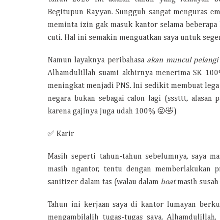
Begitupun Rayyan. Sungguh sangat menguras emos
meminta izin gak masuk kantor selama beberapa h
cuti. Hal ini semakin menguatkan saya untuk seger
Namun layaknya peribahasa
akan muncul pelangi 
Alhamdulillah suami akhirnya menerima SK 100%
meningkat menjadi PNS. Ini sedikit membuat lega 
negara bukan sebagai calon lagi (sssttt, alasa
karena gajinya juga udah 100% 😝🤣)
✅ Karir
Masih seperti tahun-tahun sebelumnya, saya ma
masih ngantor, tentu dengan memberlakukan pr
sanitizer dalam tas (walau dalam
boat
masih susah 
Tahun ini kerjaan saya di kantor lumayan berk
mengambilalih tugas-tugas saya. Alhamdulillah,