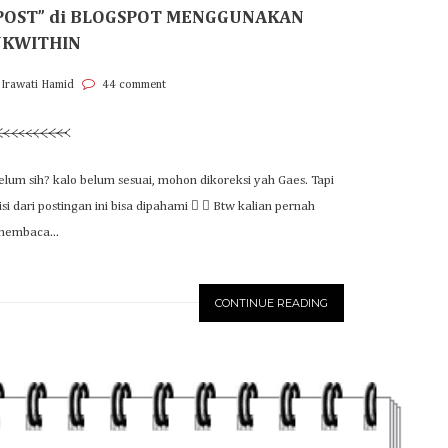
POST” di BLOGSPOT MENGGUNAKAN
NKWITHIN
 Irawati Hamid
44 comment
belum sih? kalo belum sesuai, mohon dikoreksi yah Gaes. Tapi
i dari postingan ini bisa dipahami   Btw kalian pernah
membaca...
CONTINUE READING