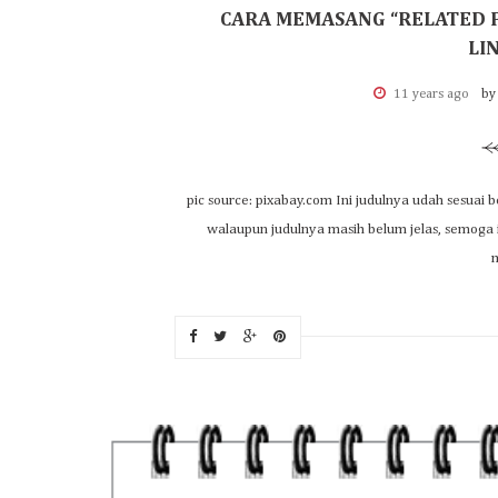
CARA MEMASANG “RELATED 
LI
11 years ago
by
pic source: pixabay.com Ini judulnya udah sesuai 
walaupun judulnya masih belum jelas, semoga is