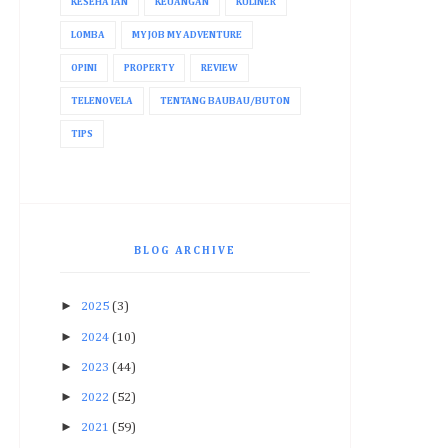
KESEHATAN
KEUANGAN
KULINER
LOMBA
MY JOB MY ADVENTURE
OPINI
PROPERTY
REVIEW
TELENOVELA
TENTANG BAUBAU/BUTON
TIPS
BLOG ARCHIVE
►
2025
(3)
►
2024
(10)
►
2023
(44)
►
2022
(52)
►
2021
(59)