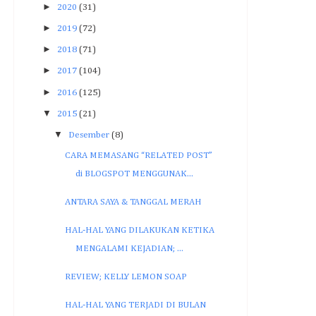
►
2020
(31)
►
2019
(72)
►
2018
(71)
►
2017
(104)
►
2016
(125)
▼
2015
(21)
▼
Desember
(8)
CARA MEMASANG “RELATED POST”
di BLOGSPOT MENGGUNAK...
ANTARA SAYA & TANGGAL MERAH
HAL-HAL YANG DILAKUKAN KETIKA
MENGALAMI KEJADIAN; ...
REVIEW; KELLY LEMON SOAP
HAL-HAL YANG TERJADI DI BULAN