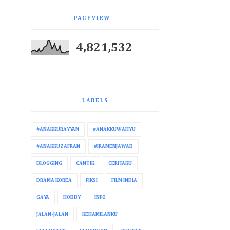
PAGEVIEW
4,821,532
LABELS
#ANAKKURAYYAN
#ANAKKUWAHYU
#ANAKKUZAFRAN
#IRAMENJAWAB
BLOGGING
CANTIK
CERITAKU
DRAMA KOREA
FIKSI
FILM INDIA
GAYA
HOBBY
INFO
JALAN-JALAN
KEHAMILANKU