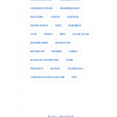
#ANAKKUZAFRAN
#IRAMENJAWAB
BLOGGING
CANTIK
CERITAKU
DRAMA KOREA
FIKSI
FILM INDIA
GAYA
HOBBY
INFO
JALAN-JALAN
KEHAMILANKU
KESEHATAN
KEUANGAN
KULINER
LOMBA
MY JOB MY ADVENTURE
OPINI
PROPERTY
REVIEW
TELENOVELA
TENTANG BAUBAU/BUTON
TIPS
BLOG ARCHIVE