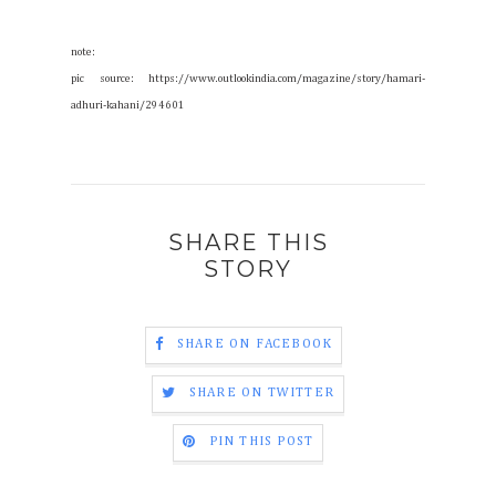
note:
pic source: https://www.outlookindia.com/magazine/story/hamari-
adhuri-kahani/294601
SHARE THIS
STORY
SHARE ON FACEBOOK
SHARE ON TWITTER
PIN THIS POST