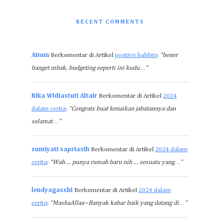
RECENT COMMENTS
Ainun
Berkomentar di Artikel
positive habbits
:
“bener
banget mbak, budgeting seperti ini kudu…”
Rika Widiastuti Altair
Berkomentar di Artikel
2024
dalam cerita
:
“Congrats buat kenaikan jabatannya dan
selamat…”
sumiyati sapriasih
Berkomentar di Artikel
2024 dalam
cerita
:
“Wah ... punya rumah baru nih ... sesuatu yang…”
lendyagasshi
Berkomentar di Artikel
2024 dalam
cerita
:
“MashaAllaa~Banyak kabar baik yang datang di…”