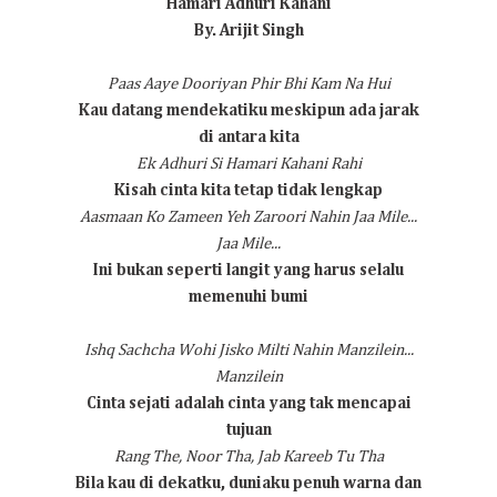
Hamari Adhuri Kahani
By. Arijit Singh
Paas Aaye
Dooriyan Phir Bhi Kam Na Hui
Kau datang mendekatiku m
eskipun ada jarak
di antara kita
Ek Adhuri Si Hamari Kahani Rahi
Kisah cinta kita tetap tidak lengkap
Aasmaan Ko Zameen Yeh Zaroori Nahin
Jaa Mile...
Jaa Mile...
Ini bukan seperti langit yang harus selalu
memenuhi bumi
Ishq Sachcha Wohi Jisko Milti Nahin Manzilein...
Manzilein
Cinta sejati adalah cinta yang tak mencapai
tujuan
Rang The, Noor Tha, Jab Kareeb Tu Tha
Bila kau di dekatku, duniaku penuh warna dan