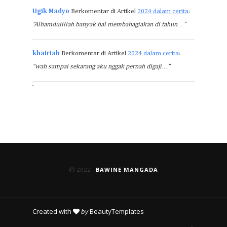
Ugik Madyo
Berkomentar di Artikel
2024 dalam cerita
:
“Alhamdulillah banyak hal membahagiakan di tahun…”
khairiah
Berkomentar di Artikel
2024 dalam cerita
:
“wah sampai sekarang aku nggak pernah digaji…”
`
BAWINE MANGADA
© 2022 -
Created with
by
BeautyTemplates