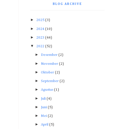
BLOG ARCHIVE
►
2025
(3)
►
2024
(10)
►
2023
(44)
▼
2022
(52)
►
Desember
(2)
►
November
(2)
►
Oktober
(2)
►
September
(2)
►
Agustus
(1)
►
Juli
(4)
►
Juni
(5)
►
Mei
(2)
►
April
(5)