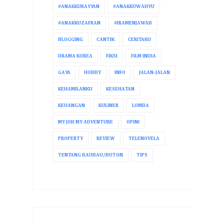
#ANAKKURAYYAN
#ANAKKUWAHYU
#ANAKKUZAFRAN
#IRAMENJAWAB
BLOGGING
CANTIK
CERITAKU
DRAMA KOREA
FIKSI
FILM INDIA
GAYA
HOBBY
INFO
JALAN-JALAN
KEHAMILANKU
KESEHATAN
KEUANGAN
KULINER
LOMBA
MY JOB MY ADVENTURE
OPINI
PROPERTY
REVIEW
TELENOVELA
TENTANG BAUBAU/BUTON
TIPS