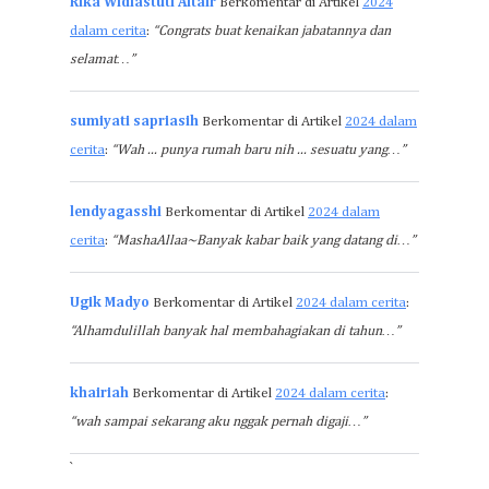
Rika Widiastuti Altair
Berkomentar di Artikel
2024
dalam cerita
:
“Congrats buat kenaikan jabatannya dan
selamat…”
sumiyati sapriasih
Berkomentar di Artikel
2024 dalam
cerita
:
“Wah ... punya rumah baru nih ... sesuatu yang…”
lendyagasshi
Berkomentar di Artikel
2024 dalam
cerita
:
“MashaAllaa~Banyak kabar baik yang datang di…”
Ugik Madyo
Berkomentar di Artikel
2024 dalam cerita
:
“Alhamdulillah banyak hal membahagiakan di tahun…”
khairiah
Berkomentar di Artikel
2024 dalam cerita
:
“wah sampai sekarang aku nggak pernah digaji…”
`