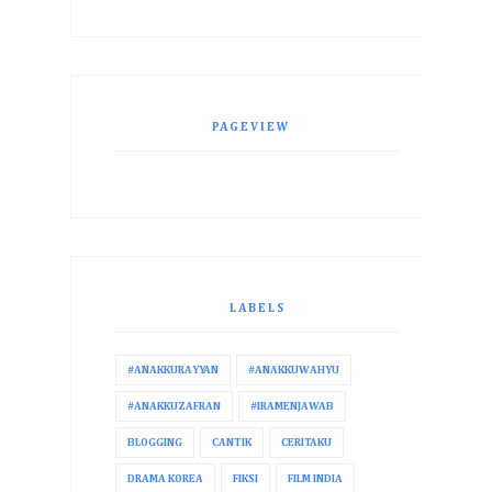
PAGEVIEW
LABELS
#ANAKKURAYYAN
#ANAKKUWAHYU
#ANAKKUZAFRAN
#IRAMENJAWAB
BLOGGING
CANTIK
CERITAKU
DRAMA KOREA
FIKSI
FILM INDIA