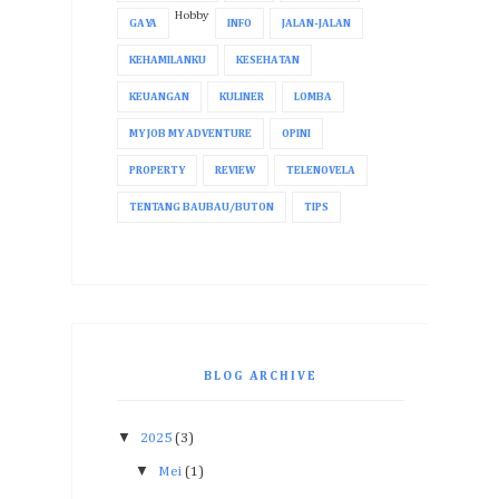
Hobby
GAYA
INFO
JALAN-JALAN
KEHAMILANKU
KESEHATAN
KEUANGAN
KULINER
LOMBA
MY JOB MY ADVENTURE
OPINI
PROPERTY
REVIEW
TELENOVELA
TENTANG BAUBAU/BUTON
TIPS
BLOG ARCHIVE
▼
2025
(3)
▼
Mei
(1)