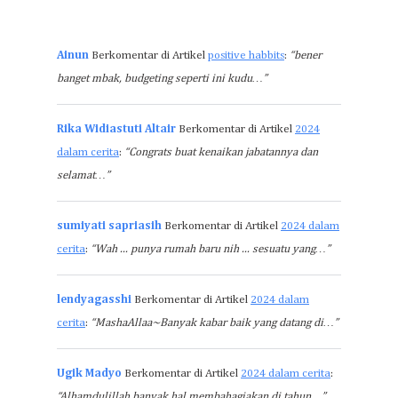
Ainun
Berkomentar di Artikel
positive habbits
:
“bener
banget mbak, budgeting seperti ini kudu…”
Rika Widiastuti Altair
Berkomentar di Artikel
2024
dalam cerita
:
“Congrats buat kenaikan jabatannya dan
selamat…”
sumiyati sapriasih
Berkomentar di Artikel
2024 dalam
cerita
:
“Wah ... punya rumah baru nih ... sesuatu yang…”
lendyagasshi
Berkomentar di Artikel
2024 dalam
cerita
:
“MashaAllaa~Banyak kabar baik yang datang di…”
Ugik Madyo
Berkomentar di Artikel
2024 dalam cerita
:
“Alhamdulillah banyak hal membahagiakan di tahun…”