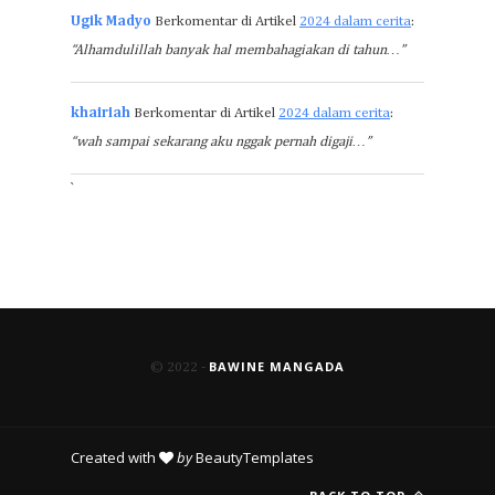
Ugik Madyo
Berkomentar di Artikel
2024 dalam cerita
:
“Alhamdulillah banyak hal membahagiakan di tahun…”
khairiah
Berkomentar di Artikel
2024 dalam cerita
:
“wah sampai sekarang aku nggak pernah digaji…”
`
BAWINE MANGADA
© 2022 -
Created with
by
BeautyTemplates