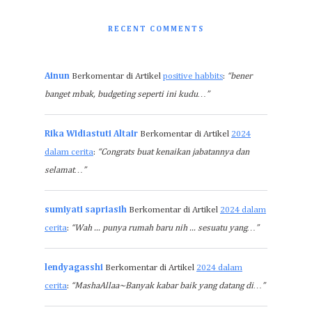
RECENT COMMENTS
Ainun
Berkomentar di Artikel
positive habbits
:
“bener
banget mbak, budgeting seperti ini kudu…”
Rika Widiastuti Altair
Berkomentar di Artikel
2024
dalam cerita
:
“Congrats buat kenaikan jabatannya dan
selamat…”
sumiyati sapriasih
Berkomentar di Artikel
2024 dalam
cerita
:
“Wah ... punya rumah baru nih ... sesuatu yang…”
lendyagasshi
Berkomentar di Artikel
2024 dalam
cerita
:
“MashaAllaa~Banyak kabar baik yang datang di…”