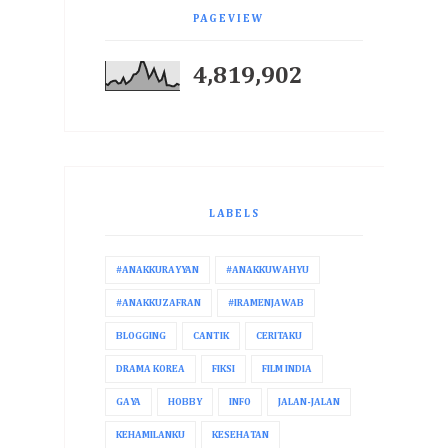
PAGEVIEW
4,819,902
LABELS
#ANAKKURAYYAN
#ANAKKUWAHYU
#ANAKKUZAFRAN
#IRAMENJAWAB
BLOGGING
CANTIK
CERITAKU
DRAMA KOREA
FIKSI
FILM INDIA
GAYA
HOBBY
INFO
JALAN-JALAN
KEHAMILANKU
KESEHATAN