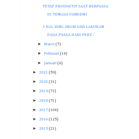
TETAP PRODUKTIF SAAT BERPUASA
DI TENGAH PANDEMI
3 HAL YANG INGIN SAYA LAKUKAN
PADA PUASA HARI PERT...
►
Maret
(7)
►
Februari
(14)
►
Januari
(6)
►
2021
(59)
►
2020
(31)
►
2019
(72)
►
2018
(71)
►
2017
(104)
►
2016
(125)
►
2015
(21)