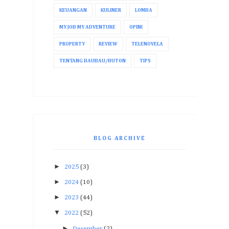
KEUANGAN
KULINER
LOMBA
MY JOB MY ADVENTURE
OPINI
PROPERTY
REVIEW
TELENOVELA
TENTANG BAUBAU/BUTON
TIPS
BLOG ARCHIVE
►
2025
(3)
►
2024
(10)
►
2023
(44)
▼
2022
(52)
►
Desember
(2)