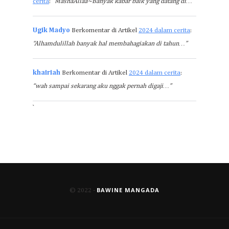
cerita
:
“MashaAllaa~Banyak kabar baik yang datang di…”
Ugik Madyo
Berkomentar di Artikel
2024 dalam cerita
:
“Alhamdulillah banyak hal membahagiakan di tahun…”
khairiah
Berkomentar di Artikel
2024 dalam cerita
:
“wah sampai sekarang aku nggak pernah digaji…”
`
BAWINE MANGADA
© 2022 -