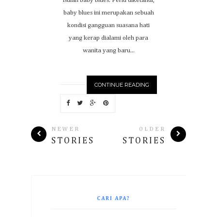
istilah baby blues. Perlu diketahui,
baby blues ini merupakan sebuah
kondisi gangguan suasana hati
yang kerap dialami oleh para
wanita yang baru...
CONTINUE READING
NEWER
OLDER
STORIES
STORIES
CARI APA?