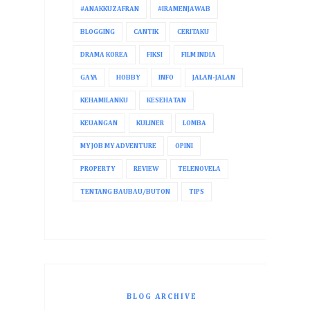
#ANAKKUZAFRAN
#IRAMENJAWAB
BLOGGING
CANTIK
CERITAKU
DRAMA KOREA
FIKSI
FILM INDIA
GAYA
HOBBY
INFO
JALAN-JALAN
KEHAMILANKU
KESEHATAN
KEUANGAN
KULINER
LOMBA
MY JOB MY ADVENTURE
OPINI
PROPERTY
REVIEW
TELENOVELA
TENTANG BAUBAU/BUTON
TIPS
BLOG ARCHIVE