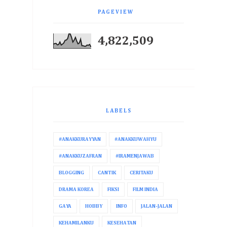
PAGEVIEW
4,822,509
LABELS
#ANAKKURAYYAN
#ANAKKUWAHYU
#ANAKKUZAFRAN
#IRAMENJAWAB
BLOGGING
CANTIK
CERITAKU
DRAMA KOREA
FIKSI
FILM INDIA
GAYA
HOBBY
INFO
JALAN-JALAN
KEHAMILANKU
KESEHATAN