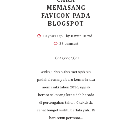
CARA
MEMASANG
FAVICON PADA
BLOGSPOT
10 years ago
by Irawati Hamid
38 comment
Widih, udah bulan mei ajah nih,
padahal rasanya baru kemarin kita
memasuki tahun 2016, nggak
kerasa sekarang kita udah berada
di pertengahan tahun. Ckckckck,
cepat banget waktu berlalu yah.. Di
hari senin pertama...