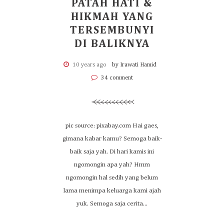
PATAH HATI &
HIKMAH YANG
TERSEMBUNYI
DI BALIKNYA
10 years ago
by Irawati Hamid
34 comment
pic source: pixabay.com Hai gaes,
gimana kabar kamu? Semoga baik-
baik saja yah. Di hari kamis ini
ngomongin apa yah? Hmm
ngomongin hal sedih yang belum
lama menimpa keluarga kami ajah
yuk. Semoga saja cerita...