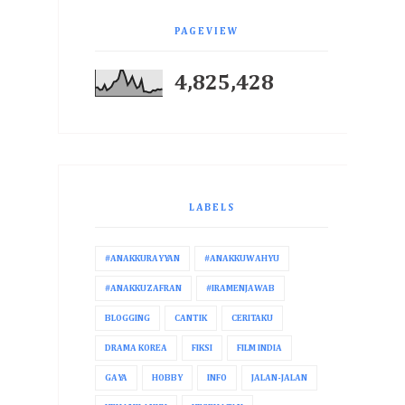
PAGEVIEW
4,825,428
LABELS
#ANAKKURAYYAN
#ANAKKUWAHYU
#ANAKKUZAFRAN
#IRAMENJAWAB
BLOGGING
CANTIK
CERITAKU
DRAMA KOREA
FIKSI
FILM INDIA
GAYA
HOBBY
INFO
JALAN-JALAN