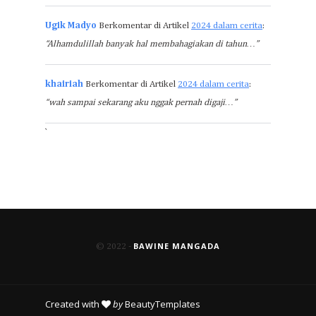
Ugik Madyo
Berkomentar di Artikel
2024 dalam cerita
:
“Alhamdulillah banyak hal membahagiakan di tahun…”
khairiah
Berkomentar di Artikel
2024 dalam cerita
:
“wah sampai sekarang aku nggak pernah digaji…”
`
BAWINE MANGADA
© 2022 -
Created with
by
BeautyTemplates