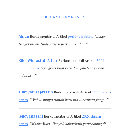
RECENT COMMENTS
Ainun
Berkomentar di Artikel
positive habbits
:
“bener
banget mbak, budgeting seperti ini kudu…”
Rika Widiastuti Altair
Berkomentar di Artikel
2024
dalam cerita
:
“Congrats buat kenaikan jabatannya dan
selamat…”
sumiyati sapriasih
Berkomentar di Artikel
2024 dalam
cerita
:
“Wah ... punya rumah baru nih ... sesuatu yang…”
lendyagasshi
Berkomentar di Artikel
2024 dalam
cerita
:
“MashaAllaa~Banyak kabar baik yang datang di…”