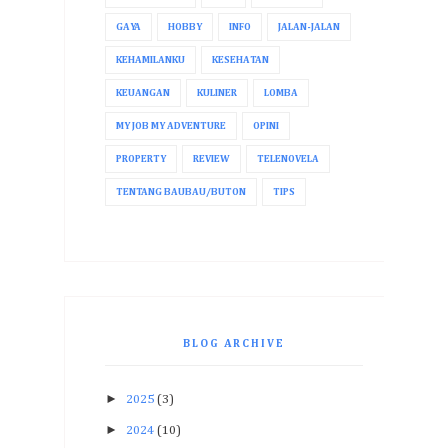
GAYA
HOBBY
INFO
JALAN-JALAN
KEHAMILANKU
KESEHATAN
KEUANGAN
KULINER
LOMBA
MY JOB MY ADVENTURE
OPINI
PROPERTY
REVIEW
TELENOVELA
TENTANG BAUBAU/BUTON
TIPS
BLOG ARCHIVE
►
2025
(3)
►
2024
(10)