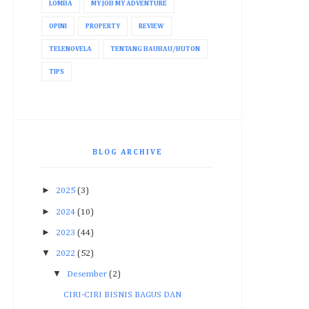
LOMBA
MY JOB MY ADVENTURE
OPINI
PROPERTY
REVIEW
TELENOVELA
TENTANG BAUBAU/BUTON
TIPS
BLOG ARCHIVE
►
2025
(3)
►
2024
(10)
►
2023
(44)
▼
2022
(52)
▼
Desember
(2)
CIRI-CIRI BISNIS BAGUS DAN