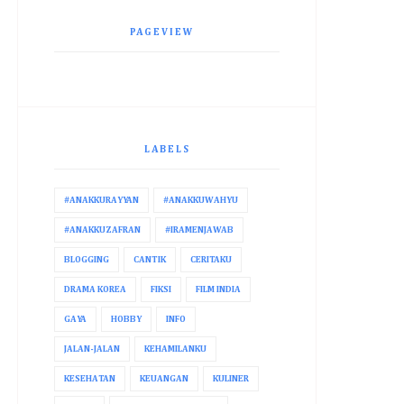
PAGEVIEW
LABELS
#ANAKKURAYYAN
#ANAKKUWAHYU
#ANAKKUZAFRAN
#IRAMENJAWAB
BLOGGING
CANTIK
CERITAKU
DRAMA KOREA
FIKSI
FILM INDIA
GAYA
HOBBY
INFO
JALAN-JALAN
KEHAMILANKU
KESEHATAN
KEUANGAN
KULINER