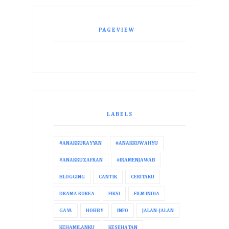
PAGEVIEW
LABELS
#ANAKKURAYYAN
#ANAKKUWAHYU
#ANAKKUZAFRAN
#IRAMENJAWAB
BLOGGING
CANTIK
CERITAKU
DRAMA KOREA
FIKSI
FILM INDIA
GAYA
HOBBY
INFO
JALAN-JALAN
KEHAMILANKU
KESEHATAN