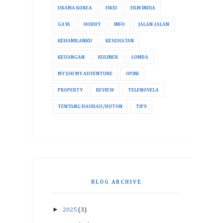
DRAMA KOREA
FIKSI
FILM INDIA
GAYA
HOBBY
INFO
JALAN-JALAN
KEHAMILANKU
KESEHATAN
KEUANGAN
KULINER
LOMBA
MY JOB MY ADVENTURE
OPINI
PROPERTY
REVIEW
TELENOVELA
TENTANG BAUBAU/BUTON
TIPS
BLOG ARCHIVE
►
2025
(3)