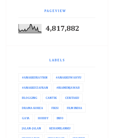
PAGEVIEW
4,817,882
LABELS
#ANAKKURAYYAN
#ANAKKUWAHYU
#ANAKKUZAFRAN
#IRAMENJAWAB
BLOGGING
CANTIK
CERITAKU
DRAMA KOREA
FIKSI
FILM INDIA
GAYA
HOBBY
INFO
JALAN-JALAN
KEHAMILANKU