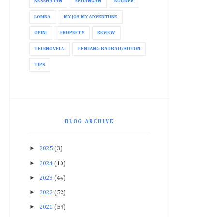
KESEHATAN
KEUANGAN
KULINER
LOMBA
MY JOB MY ADVENTURE
OPINI
PROPERTY
REVIEW
TELENOVELA
TENTANG BAUBAU/BUTON
TIPS
BLOG ARCHIVE
►
2025
(3)
►
2024
(10)
►
2023
(44)
►
2022
(52)
►
2021
(59)