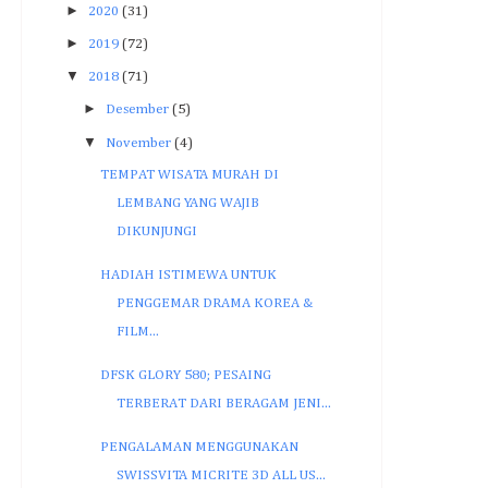
►
2020
(31)
►
2019
(72)
▼
2018
(71)
►
Desember
(5)
▼
November
(4)
TEMPAT WISATA MURAH DI
LEMBANG YANG WAJIB
DIKUNJUNGI
HADIAH ISTIMEWA UNTUK
PENGGEMAR DRAMA KOREA &
FILM...
DFSK GLORY 580; PESAING
TERBERAT DARI BERAGAM JENI...
PENGALAMAN MENGGUNAKAN
SWISSVITA MICRITE 3D ALL US...