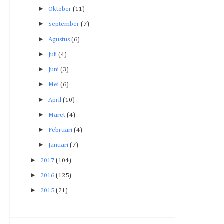
►
Oktober
(11)
►
September
(7)
►
Agustus
(6)
►
Juli
(4)
►
Juni
(3)
►
Mei
(6)
►
April
(10)
►
Maret
(4)
►
Februari
(4)
►
Januari
(7)
►
2017
(104)
►
2016
(125)
►
2015
(21)