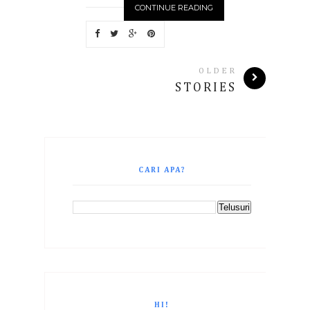
CONTINUE READING
OLDER
STORIES
CARI APA?
HI!