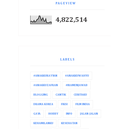
PAGEVIEW
4,822,514
LABELS
#ANAKKURAYYAN
#ANAKKUWAHYU
#ANAKKUZAFRAN
#IRAMENJAWAB
BLOGGING
CANTIK
CERITAKU
DRAMA KOREA
FIKSI
FILM INDIA
GAYA
HOBBY
INFO
JALAN-JALAN
KEHAMILANKU
KESEHATAN