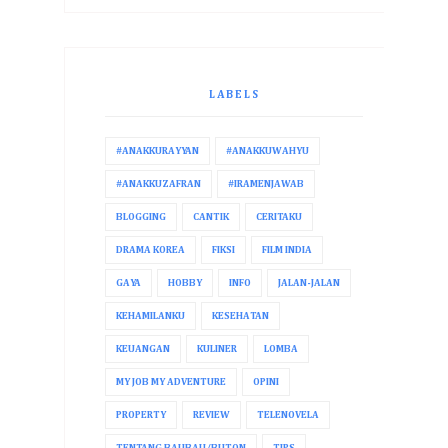
LABELS
#ANAKKURAYYAN
#ANAKKUWAHYU
#ANAKKUZAFRAN
#IRAMENJAWAB
BLOGGING
CANTIK
CERITAKU
DRAMA KOREA
FIKSI
FILM INDIA
GAYA
HOBBY
INFO
JALAN-JALAN
KEHAMILANKU
KESEHATAN
KEUANGAN
KULINER
LOMBA
MY JOB MY ADVENTURE
OPINI
PROPERTY
REVIEW
TELENOVELA