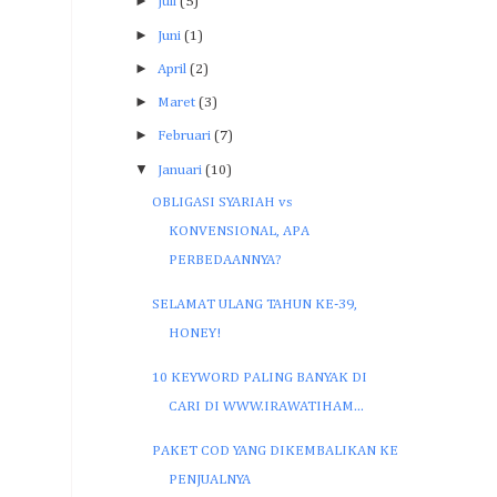
►
Juli
(5)
►
Juni
(1)
►
April
(2)
►
Maret
(3)
►
Februari
(7)
▼
Januari
(10)
OBLIGASI SYARIAH vs
KONVENSIONAL, APA
PERBEDAANNYA?
SELAMAT ULANG TAHUN KE-39,
HONEY!
10 KEYWORD PALING BANYAK DI
CARI DI WWW.IRAWATIHAM...
PAKET COD YANG DIKEMBALIKAN KE
PENJUALNYA