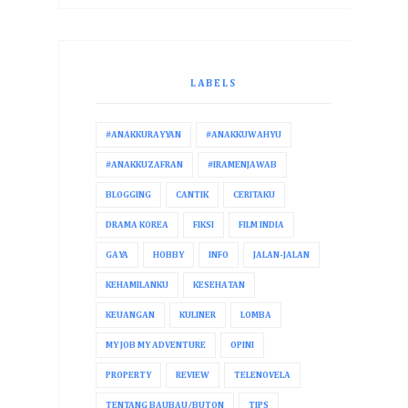
LABELS
#ANAKKURAYYAN
#ANAKKUWAHYU
#ANAKKUZAFRAN
#IRAMENJAWAB
BLOGGING
CANTIK
CERITAKU
DRAMA KOREA
FIKSI
FILM INDIA
GAYA
HOBBY
INFO
JALAN-JALAN
KEHAMILANKU
KESEHATAN
KEUANGAN
KULINER
LOMBA
MY JOB MY ADVENTURE
OPINI
PROPERTY
REVIEW
TELENOVELA
TENTANG BAUBAU/BUTON
TIPS