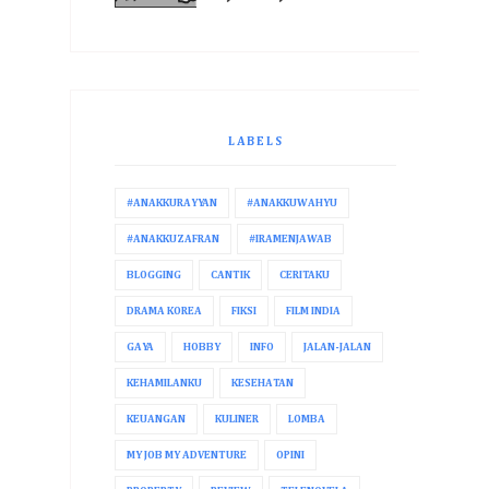
LABELS
#ANAKKURAYYAN
#ANAKKUWAHYU
#ANAKKUZAFRAN
#IRAMENJAWAB
BLOGGING
CANTIK
CERITAKU
DRAMA KOREA
FIKSI
FILM INDIA
GAYA
HOBBY
INFO
JALAN-JALAN
KEHAMILANKU
KESEHATAN
KEUANGAN
KULINER
LOMBA
MY JOB MY ADVENTURE
OPINI