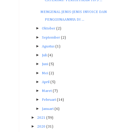
CATERING? PERHATIKAN TIPS ...
MENGENAL JENIS-JENIS INVOICE DAN
PENGGUNAANNYA DI ...
►
Oktober
(2)
►
September
(2)
►
Agustus
(1)
►
Juli
(4)
►
Juni
(5)
►
Mei
(2)
►
April
(5)
►
Maret
(7)
►
Februari
(14)
►
Januari
(6)
►
2021
(59)
►
2020
(31)