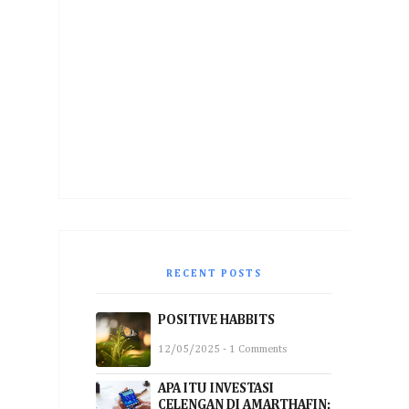
RECENT POSTS
POSITIVE HABBITS
12/05/2025 - 1 Comments
APA ITU INVESTASI
CELENGAN DI AMARTHAFIN: