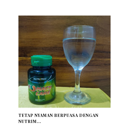
TETAP NYAMAN BERPUASA DENGAN
NUTRIM...