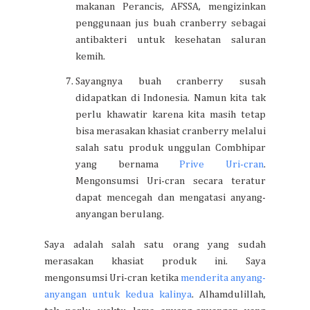
makanan Perancis, AFSSA, mengizinkan
penggunaan jus buah cranberry sebagai
antibakteri untuk kesehatan saluran
kemih.
Sayangnya buah cranberry susah
didapatkan di Indonesia. Namun kita tak
perlu khawatir karena kita masih tetap
bisa merasakan khasiat cranberry melalui
salah satu produk unggulan Combhipar
yang bernama
Prive Uri-cran
.
Mengonsumsi Uri-cran secara teratur
dapat mencegah dan mengatasi anyang-
anyangan berulang.
Saya adalah salah satu orang yang sudah
merasakan khasiat produk ini. Saya
mengonsumsi Uri-cran ketika
menderita anyang-
anyangan untuk kedua kalinya
. Alhamdulillah,