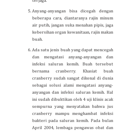
terjaga.
Anyang-anyangan bisa dicegah dengan
beberapa cara, diantaranya rajin minum
air putih, jangan suka menahan pipis, jaga
kebersihan organ kewanitaan, rajin makan
buah.
Ada satu jenis buah yang dapat mencegah
dan mengatasi anyang-anyangan dan
infeksi saluran kemih. Buah tersebut
bernama cranberry. Khasiat buah
cranberry sudah sangat dikenal di dunia
sebagai solusi alami mengatasi anyang-
anyangan dan infeksi saluran kemih. Hal
ini sudah dibuktikan oleh 4 uji klinis acak
sempurna yang menyatakan bahwa jus
cranberry mampu menghambat infeksi
bakteri pada saluran kemih. Pada bulan
April 2004, lembaga pengawas obat dan