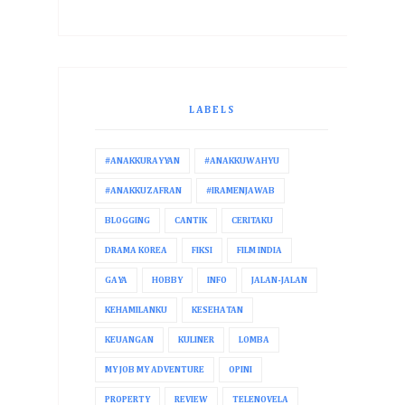
LABELS
#ANAKKURAYYAN
#ANAKKUWAHYU
#ANAKKUZAFRAN
#IRAMENJAWAB
BLOGGING
CANTIK
CERITAKU
DRAMA KOREA
FIKSI
FILM INDIA
GAYA
HOBBY
INFO
JALAN-JALAN
KEHAMILANKU
KESEHATAN
KEUANGAN
KULINER
LOMBA
MY JOB MY ADVENTURE
OPINI
PROPERTY
REVIEW
TELENOVELA