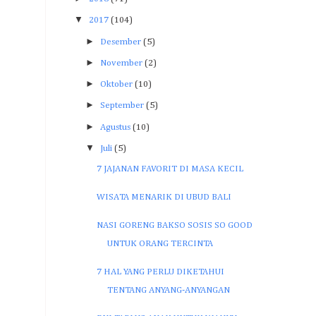
▼
2017
(104)
►
Desember
(5)
►
November
(2)
►
Oktober
(10)
►
September
(5)
►
Agustus
(10)
▼
Juli
(5)
7 JAJANAN FAVORIT DI MASA KECIL
WISATA MENARIK DI UBUD BALI
NASI GORENG BAKSO SOSIS SO GOOD
UNTUK ORANG TERCINTA
7 HAL YANG PERLU DIKETAHUI
TENTANG ANYANG-ANYANGAN