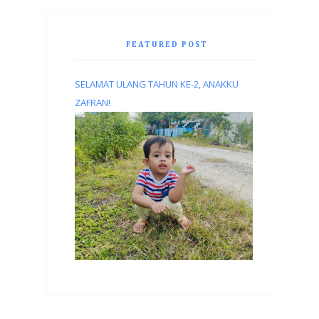
FEATURED POST
SELAMAT ULANG TAHUN KE-2, ANAKKU
ZAFRAN!