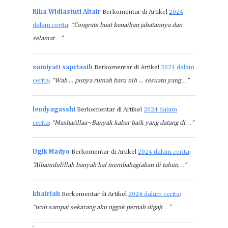
Rika Widiastuti Altair
Berkomentar di Artikel
2024
dalam cerita
:
“Congrats buat kenaikan jabatannya dan
selamat…”
sumiyati sapriasih
Berkomentar di Artikel
2024 dalam
cerita
:
“Wah ... punya rumah baru nih ... sesuatu yang…”
lendyagasshi
Berkomentar di Artikel
2024 dalam
cerita
:
“MashaAllaa~Banyak kabar baik yang datang di…”
Ugik Madyo
Berkomentar di Artikel
2024 dalam cerita
:
“Alhamdulillah banyak hal membahagiakan di tahun…”
khairiah
Berkomentar di Artikel
2024 dalam cerita
:
“wah sampai sekarang aku nggak pernah digaji…”