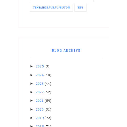
TENTANG BAUBAU/BUTON
TIPS
BLOG ARCHIVE
►
2025
(3)
►
2024
(10)
►
2023
(44)
►
2022
(52)
►
2021
(59)
►
2020
(31)
►
2019
(72)
►
2018
(71)