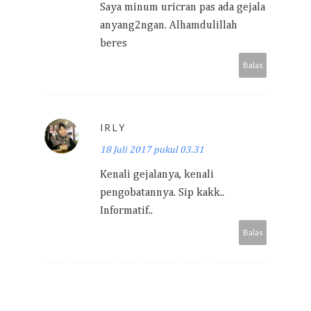
Saya minum uricran pas ada gejala
anyang2ngan. Alhamdulillah
beres
Balas
IRLY
18 Juli 2017 pukul 03.31
Kenali gejalanya, kenali
pengobatannya. Sip kakk..
Informatif..
Balas