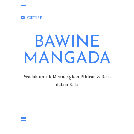
FACEBOOK
INSTAGRAM
TWITTER
YOUTUBE
BAWINE
MANGADA
Wadah untuk Menuangkan Pikiran & Rasa
dalam Kata