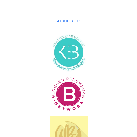
MEMBER OF