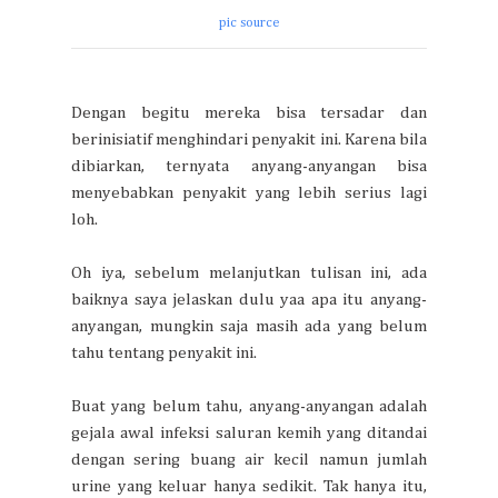
pic source
Dengan begitu mereka bisa tersadar dan
berinisiatif menghindari penyakit ini. Karena bila
dibiarkan, ternyata anyang-anyangan bisa
menyebabkan penyakit yang lebih serius lagi
loh.
Oh iya, sebelum melanjutkan tulisan ini, ada
baiknya saya jelaskan dulu yaa apa itu anyang-
anyangan, mungkin saja masih ada yang belum
tahu tentang penyakit ini.
Buat yang belum tahu, anyang-anyangan adalah
gejala awal infeksi saluran kemih yang ditandai
dengan sering buang air kecil namun jumlah
urine yang keluar hanya sedikit. Tak hanya itu,