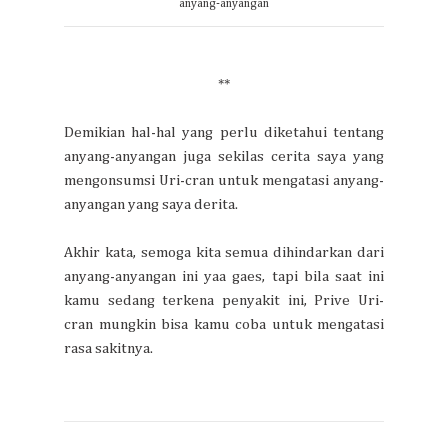
anyang-anyangan
**
Demikian hal-hal yang perlu diketahui tentang
anyang-anyangan juga sekilas cerita saya yang
mengonsumsi Uri-cran untuk mengatasi anyang-
anyangan yang saya derita.
Akhir kata, semoga kita semua dihindarkan dari
anyang-anyangan ini yaa gaes, tapi bila saat ini
kamu sedang terkena penyakit ini, Prive Uri-
cran mungkin bisa kamu coba untuk mengatasi
rasa sakitnya.