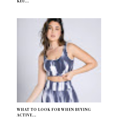
KEU...
WHAT TO LOOK FOR WHEN BUYING
ACTIVE...