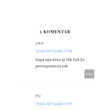
3 KOMENTAR
JIAH
16 Juli 2017 pukul 17.44
Siapa saja kena tp lbh byk ke
perempuannya yah
Balas
PU
16 Juli 2017 pukul 17.45