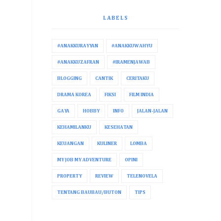
LABELS
#ANAKKURAYYAN
#ANAKKUWAHYU
#ANAKKUZAFRAN
#IRAMENJAWAB
BLOGGING
CANTIK
CERITAKU
DRAMA KOREA
FIKSI
FILM INDIA
GAYA
HOBBY
INFO
JALAN-JALAN
KEHAMILANKU
KESEHATAN
KEUANGAN
KULINER
LOMBA
MY JOB MY ADVENTURE
OPINI
PROPERTY
REVIEW
TELENOVELA
TENTANG BAUBAU/BUTON
TIPS