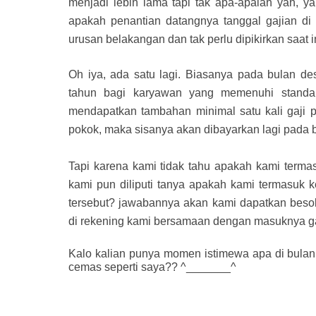
menjadi lebih lama tapi tak apa-apalah yah, y
apakah penantian datangnya tanggal gajian di 
urusan belakangan dan tak perlu dipikirkan saat in
Oh iya, ada satu lagi. Biasanya pada bulan d
tahun bagi karyawan yang memenuhi standa
mendapatkan tambahan minimal satu kali gaji po
pokok, maka sisanya akan dibayarkan lagi pada b
Tapi karena kami tidak tahu apakah kami term
kami pun diliputi tanya apakah kami termasuk
tersebut? jawabannya akan kami dapatkan besok
di rekening kami bersamaan dengan masuknya gaj
Kalo kalian punya momen istimewa apa di bula
cemas seperti saya?? ^_______^