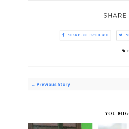
SHARE 
SHARE ON FACEBOOK
S
T
← Previous Story
YOU MIG