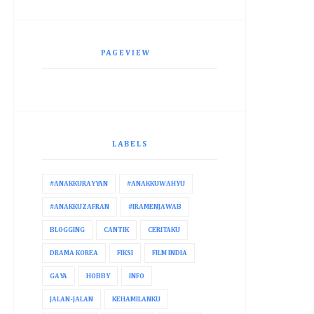
PAGEVIEW
LABELS
#ANAKKURAYYAN
#ANAKKUWAHYU
#ANAKKUZAFRAN
#IRAMENJAWAB
BLOGGING
CANTIK
CERITAKU
DRAMA KOREA
FIKSI
FILM INDIA
GAYA
HOBBY
INFO
JALAN-JALAN
KEHAMILANKU