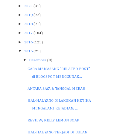
►
2020
(31)
►
2019
(72)
►
2018
(71)
►
2017
(104)
►
2016
(125)
▼
2015
(21)
▼
Desember
(8)
CARA MEMASANG “RELATED POST”
di BLOGSPOT MENGGUNAK...
ANTARA SAYA & TANGGAL MERAH
HAL-HAL YANG DILAKUKAN KETIKA
MENGALAMI KEJADIAN; ...
REVIEW; KELLY LEMON SOAP
HAL-HAL YANG TERJADI DI BULAN