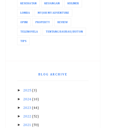
KESEHATAN
KEUANGAN
KULINER
LOMBA
MY JOB MY ADVENTURE
OPINI
PROPERTY
REVIEW
TELENOVELA
TENTANG BAUBAU/BUTON
TIPS
BLOG ARCHIVE
►
2025
(3)
►
2024
(10)
►
2023
(44)
►
2022
(52)
►
2021
(59)