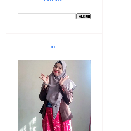
CARI APA?
HI!