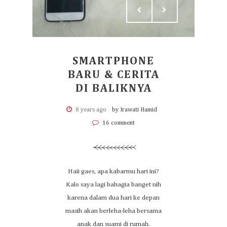
SMARTPHONE
BARU & CERITA
DI BALIKNYA
8 years ago
by Irawati Hamid
16 comment
Haii gaes, apa kabarmu hari ini?
Kalo saya lagi bahagia banget nih
karena dalam dua hari ke depan
masih akan berleha-leha bersama
anak dan suami di rumah.