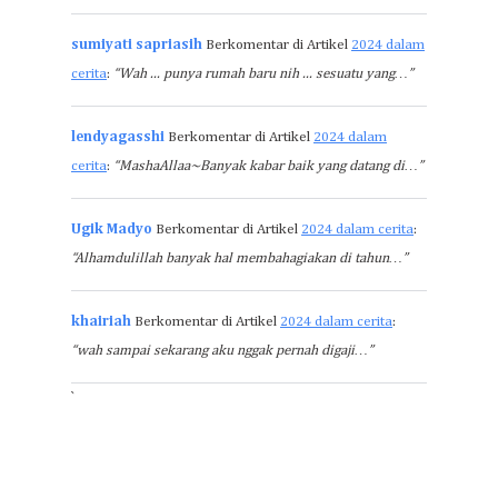
sumiyati sapriasih
Berkomentar di Artikel
2024 dalam
cerita
:
“Wah ... punya rumah baru nih ... sesuatu yang…”
lendyagasshi
Berkomentar di Artikel
2024 dalam
cerita
:
“MashaAllaa~Banyak kabar baik yang datang di…”
Ugik Madyo
Berkomentar di Artikel
2024 dalam cerita
:
“Alhamdulillah banyak hal membahagiakan di tahun…”
khairiah
Berkomentar di Artikel
2024 dalam cerita
:
“wah sampai sekarang aku nggak pernah digaji…”
`