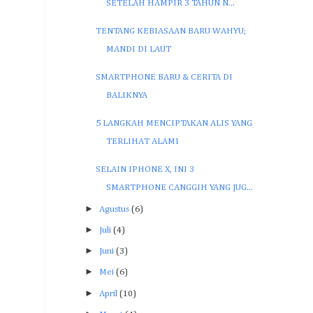
SETELAH HAMPIR 3 TAHUN N...
TENTANG KEBIASAAN BARU WAHYU;
MANDI DI LAUT
SMARTPHONE BARU & CERITA DI
BALIKNYA
5 LANGKAH MENCIPTAKAN ALIS YANG
TERLIHAT ALAMI
SELAIN IPHONE X, INI 3
SMARTPHONE CANGGIH YANG JUG...
►
Agustus
(6)
►
Juli
(4)
►
Juni
(3)
►
Mei
(6)
►
April
(10)