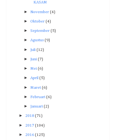
KASAM
►
November
(4)
►
Oktober
(4)
►
September
(5)
►
Agustus
(9)
►
Juli
(12)
►
Juni
(7)
►
Mei
(6)
►
April
(5)
►
Maret
(6)
►
Februari
(6)
►
Januari
(2)
►
2018
(71)
►
2017
(104)
►
2016
(125)