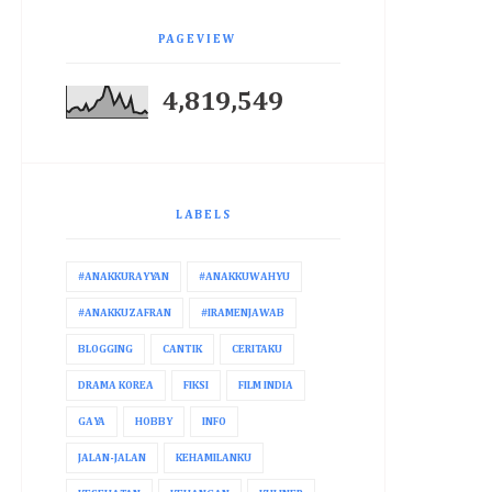
PAGEVIEW
4,819,549
LABELS
#ANAKKURAYYAN
#ANAKKUWAHYU
#ANAKKUZAFRAN
#IRAMENJAWAB
BLOGGING
CANTIK
CERITAKU
DRAMA KOREA
FIKSI
FILM INDIA
GAYA
HOBBY
INFO
JALAN-JALAN
KEHAMILANKU