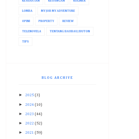
KESEHATAN
KEUANGAN
KULINER
LOMBA
MY JOB MY ADVENTURE
OPINI
PROPERTY
REVIEW
TELENOVELA
TENTANG BAUBAU/BUTON
TIPS
BLOG ARCHIVE
►
2025
(3)
►
2024
(10)
►
2023
(44)
►
2022
(52)
►
2021
(59)