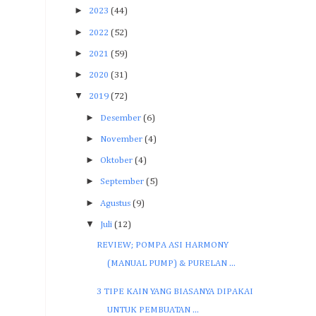
►
2023
(44)
►
2022
(52)
►
2021
(59)
►
2020
(31)
▼
2019
(72)
►
Desember
(6)
►
November
(4)
►
Oktober
(4)
►
September
(5)
►
Agustus
(9)
▼
Juli
(12)
REVIEW; POMPA ASI HARMONY
(MANUAL PUMP) & PURELAN ...
3 TIPE KAIN YANG BIASANYA DIPAKAI
UNTUK PEMBUATAN ...