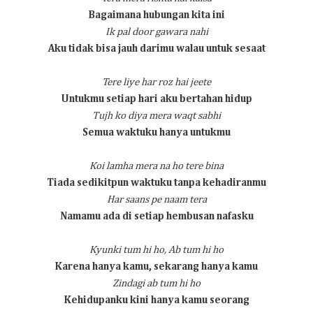
Bagaimana hubungan kita ini
Ik pal door gawara nahi
Aku tidak bisa jauh darimu walau untuk sesaat
Tere liye har roz hai jeete
Untukmu setiap hari aku bertahan hidup
Tujh ko diya mera waqt sabhi
Semua waktuku hanya untukmu
Koi lamha mera na ho tere bina
Tiada sedikitpun waktuku tanpa kehadiranmu
Har saans pe naam tera
Namamu ada di setiap hembusan nafasku
Kyunki tum hi ho,
Ab tum hi ho
Karena hanya kamu, sekarang hanya kamu
Zindagi ab tum hi ho
Kehidupanku kini hanya kamu seorang