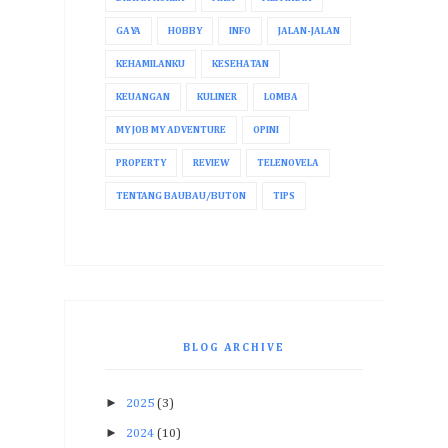
GAYA
HOBBY
INFO
JALAN-JALAN
KEHAMILANKU
KESEHATAN
KEUANGAN
KULINER
LOMBA
MY JOB MY ADVENTURE
OPINI
PROPERTY
REVIEW
TELENOVELA
TENTANG BAUBAU/BUTON
TIPS
BLOG ARCHIVE
►
2025
(3)
►
2024
(10)