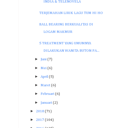
INDIA & TELENOVELA
TERJEMAHAN LIRIK LAGU TUM HI HO
BALL BEARING BERKUALITAS DI
LOGAM MAKMUR
5 TREATMENT YANG UMUMNYA
DILAKUKAN WANITA BUTON PA...
►
Juni
(7)
►
Mei
(6)
►
April
(5)
►
Maret
(6)
►
Februari
(6)
►
Januari
(2)
►
2018
(71)
►
2017
(104)