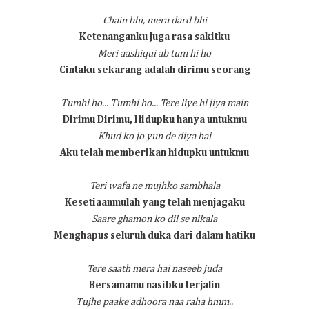
Chain bhi, mera dard bhi
Ketenanganku juga rasa sakitku
Meri aashiqui ab tum hi ho
Cintaku sekarang adalah dirimu seorang
Tumhi ho... Tumhi ho...
Tere liye hi jiya main
Dirimu Dirimu
, Hidupku hanya untukmu
Khud ko jo yun de diya hai
Aku telah memberikan hidupku untukmu
Teri wafa ne mujhko sambhala
Kesetiaanmulah yang telah menjagaku
Saare ghamon ko dil se nikala
Menghapus seluruh duka dari dalam hatiku
Tere saath mera hai naseeb juda
Bersamamu nasibku terjalin
Tujhe paake adhoora naa raha hmm..