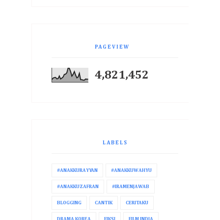
PAGEVIEW
4,821,452
LABELS
#ANAKKURAYYAN
#ANAKKUWAHYU
#ANAKKUZAFRAN
#IRAMENJAWAB
BLOGGING
CANTIK
CERITAKU
DRAMA KOREA
FIKSI
FILM INDIA