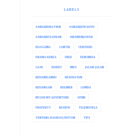
LABELS
#ANAKKURAYYAN
#ANAKKUWAHYU
#ANAKKUZAFRAN
#IRAMENJAWAB
BLOGGING
CANTIK
CERITAKU
DRAMA KOREA
FIKSI
FILM INDIA
GAYA
HOBBY
INFO
JALAN-JALAN
KEHAMILANKU
KESEHATAN
KEUANGAN
KULINER
LOMBA
MY JOB MY ADVENTURE
OPINI
PROPERTY
REVIEW
TELENOVELA
TENTANG BAUBAU/BUTON
TIPS