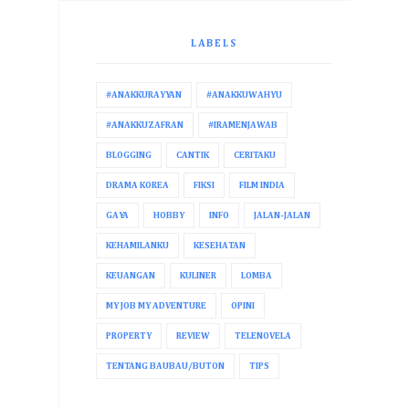
LABELS
#ANAKKURAYYAN
#ANAKKUWAHYU
#ANAKKUZAFRAN
#IRAMENJAWAB
BLOGGING
CANTIK
CERITAKU
DRAMA KOREA
FIKSI
FILM INDIA
GAYA
HOBBY
INFO
JALAN-JALAN
KEHAMILANKU
KESEHATAN
KEUANGAN
KULINER
LOMBA
MY JOB MY ADVENTURE
OPINI
PROPERTY
REVIEW
TELENOVELA
TENTANG BAUBAU/BUTON
TIPS