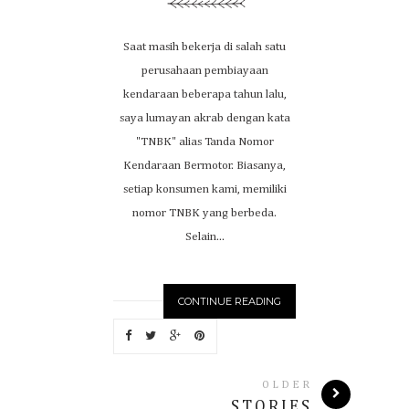
Saat masih bekerja di salah satu
perusahaan pembiayaan
kendaraan beberapa tahun lalu,
saya lumayan akrab dengan kata
"TNBK" alias Tanda Nomor
Kendaraan Bermotor. Biasanya,
setiap konsumen kami, memiliki
nomor TNBK yang berbeda.
Selain...
CONTINUE READING
OLDER
STORIES