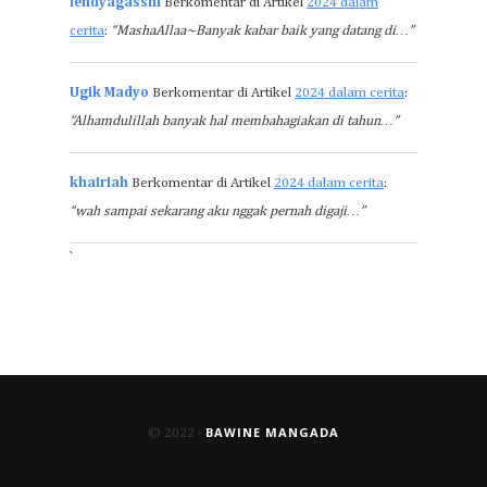
lendyagasshi
Berkomentar di Artikel
2024 dalam
cerita
:
“MashaAllaa~Banyak kabar baik yang datang di…”
Ugik Madyo
Berkomentar di Artikel
2024 dalam cerita
:
“Alhamdulillah banyak hal membahagiakan di tahun…”
khairiah
Berkomentar di Artikel
2024 dalam cerita
:
“wah sampai sekarang aku nggak pernah digaji…”
`
BAWINE MANGADA
© 2022 -