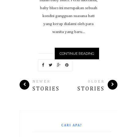
istilah baby blues. Perlu diketahui,
baby blues ini merupakan sebuah
kondisi gangguan suasana hati
yang kerap dialami oleh para
wanita yang baru...
CONTINUE READING
NEWER
OLDER
STORIES
STORIES
CARI APA?