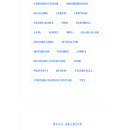
#ANAKKUZAFRAN
#IRAMENJAWAB
BLOGGING
CANTIK
CERITAKU
DRAMA KOREA
FIKSI
FILM INDIA
GAYA
HOBBY
INFO
JALAN-JALAN
KEHAMILANKU
KESEHATAN
KEUANGAN
KULINER
LOMBA
MY JOB MY ADVENTURE
OPINI
PROPERTY
REVIEW
TELENOVELA
TENTANG BAUBAU/BUTON
TIPS
BLOG ARCHIVE