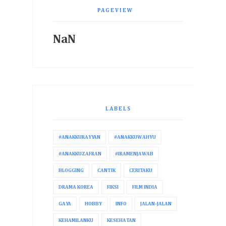
PAGEVIEW
NaN
LABELS
#ANAKKURAYYAN
#ANAKKUWAHYU
#ANAKKUZAFRAN
#IRAMENJAWAB
BLOGGING
CANTIK
CERITAKU
DRAMA KOREA
FIKSI
FILM INDIA
GAYA
HOBBY
INFO
JALAN-JALAN
KEHAMILANKU
KESEHATAN