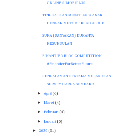
ONLINE SIMOBIPLUS
TINGKATKAN MINAT BACA ANAK
DENGAN METODE READ ALOUD
SUKA (BANYAKAN) DUKANYA
KESUNDULAN
FINANTIER BLOG COMPETITION
#FinantierForBetterFuture
PENGALAMAN PERTAMA MELAKUKAN
SURVEY HARGA SEMBAKO ...
►
April
(6)
►
Maret
(4)
►
Februari
(4)
►
Januari
(5)
►
2020
(31)