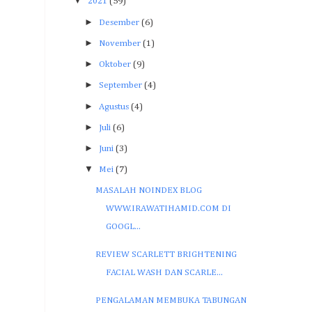
▼
2021
(59)
►
Desember
(6)
►
November
(1)
►
Oktober
(9)
►
September
(4)
►
Agustus
(4)
►
Juli
(6)
►
Juni
(3)
▼
Mei
(7)
MASALAH NOINDEX BLOG
WWW.IRAWATIHAMID.COM DI
GOOGL...
REVIEW SCARLETT BRIGHTENING
FACIAL WASH DAN SCARLE...
PENGALAMAN MEMBUKA TABUNGAN