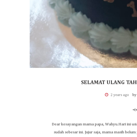
SELAMAT ULANG TAH
2 years ago
by
Dear kesayangan mama papa, Wahyu.Hari ini usia
sudah sebesar ini. Jujur saja, mama masih bel