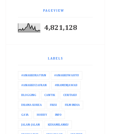
PAGEVIEW
4,821,128
LABELS
#ANAKKURAYYAN
#ANAKKUWAHYU
#ANAKKUZAFRAN
#IRAMENJAWAB
BLOGGING
CANTIK
CERITAKU
DRAMA KOREA
FIKSI
FILM INDIA
GAYA
HOBBY
INFO
JALAN-JALAN
KEHAMILANKU