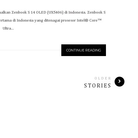
alkan Zenbook S 14 OLED (UX5406) di Indonesia. Zenbook S
ertama di Indonesia yang ditenagai prosesor Intel® Core™
Ultra...
CONTINUE READING
OLDER
STORIES