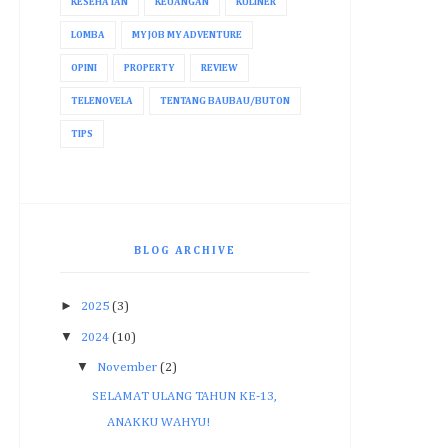
KESEHATAN
KEUANGAN
KULINER
LOMBA
MY JOB MY ADVENTURE
OPINI
PROPERTY
REVIEW
TELENOVELA
TENTANG BAUBAU/BUTON
TIPS
BLOG ARCHIVE
►
2025
(3)
▼
2024
(10)
▼
November
(2)
SELAMAT ULANG TAHUN KE-13,
ANAKKU WAHYU!