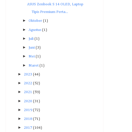
ASUS Zenbook S 14 OLED, Laptop
Tipis Premium Perta...
►
Oktober
(1)
►
Agustus
(1)
►
Juli
(1)
►
Juni
(3)
►
Mei
(1)
►
Maret
(1)
►
2023
(44)
►
2022
(52)
►
2021
(59)
►
2020
(31)
►
2019
(72)
►
2018
(71)
►
2017
(104)