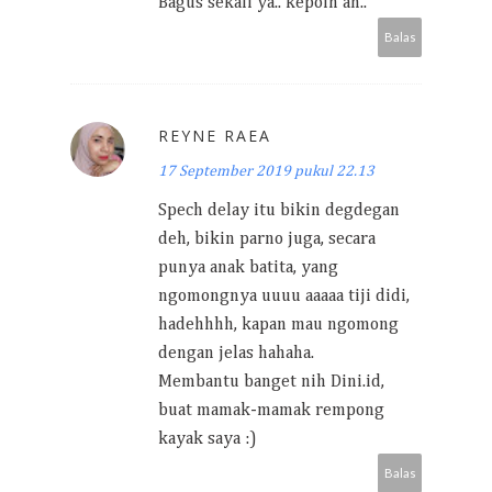
Bagus sekali ya.. kepoin ah..
Balas
REYNE RAEA
17 September 2019 pukul 22.13
Spech delay itu bikin degdegan
deh, bikin parno juga, secara
punya anak batita, yang
ngomongnya uuuu aaaaa tiji didi,
hadehhhh, kapan mau ngomong
dengan jelas hahaha.
Membantu banget nih Dini.id,
buat mamak-mamak rempong
kayak saya :)
Balas