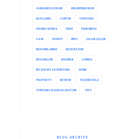
#ANAKKUZAFRAN
#IRAMENJAWAB
BLOGGING
CANTIK
CERITAKU
DRAMA KOREA
FIKSI
FILM INDIA
GAYA
HOBBY
INFO
JALAN-JALAN
KEHAMILANKU
KESEHATAN
KEUANGAN
KULINER
LOMBA
MY JOB MY ADVENTURE
OPINI
PROPERTY
REVIEW
TELENOVELA
TENTANG BAUBAU/BUTON
TIPS
BLOG ARCHIVE