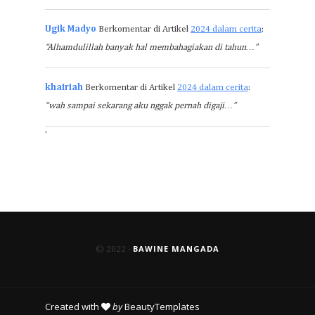
Ugik Madyo
Berkomentar di Artikel
2024 dalam cerita
:
“Alhamdulillah banyak hal membahagiakan di tahun…”
khairiah
Berkomentar di Artikel
2024 dalam cerita
:
“wah sampai sekarang aku nggak pernah digaji…”
`
BAWINE MANGADA
© 2022 -
Created with
by
BeautyTemplates