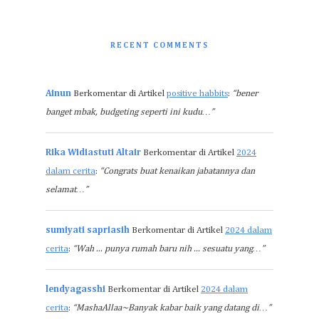
RECENT COMMENTS
Ainun
Berkomentar di Artikel
positive habbits
:
“bener
banget mbak, budgeting seperti ini kudu…”
Rika Widiastuti Altair
Berkomentar di Artikel
2024
dalam cerita
:
“Congrats buat kenaikan jabatannya dan
selamat…”
sumiyati sapriasih
Berkomentar di Artikel
2024 dalam
cerita
:
“Wah ... punya rumah baru nih ... sesuatu yang…”
lendyagasshi
Berkomentar di Artikel
2024 dalam
cerita
:
“MashaAllaa~Banyak kabar baik yang datang di…”