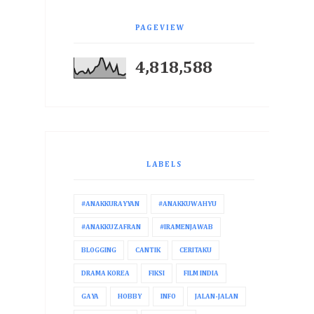
PAGEVIEW
4,818,588
LABELS
#ANAKKURAYYAN
#ANAKKUWAHYU
#ANAKKUZAFRAN
#IRAMENJAWAB
BLOGGING
CANTIK
CERITAKU
DRAMA KOREA
FIKSI
FILM INDIA
GAYA
HOBBY
INFO
JALAN-JALAN