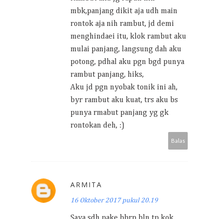
mbk,panjang dikit aja udh main
rontok aja nih rambut, jd demi
menghindaei itu, klok rambut aku
mulai panjang, langsung dah aku
potong, pdhal aku pgn bgd punya
rambut panjang, hiks,
Aku jd pgn nyobak tonik ini ah,
byr rambut aku kuat, trs aku bs
punya rmabut panjang yg gk
rontokan deh, :)
Balas
ARMITA
16 Oktober 2017 pukul 20.19
Saya sdh pake bbrp bln tp kok