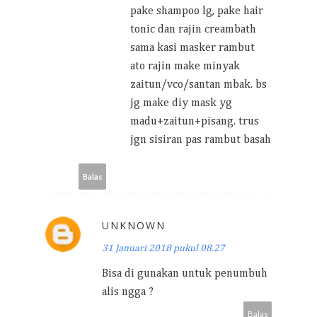
pake shampoo lg, pake hair
tonic dan rajin creambath
sama kasi masker rambut
ato rajin make minyak
zaitun/vco/santan mbak. bs
jg make diy mask yg
madu+zaitun+pisang. trus
jgn sisiran pas rambut basah
Balas
UNKNOWN
31 Januari 2018 pukul 08.27
Bisa di gunakan untuk penumbuh
alis ngga ?
Balas