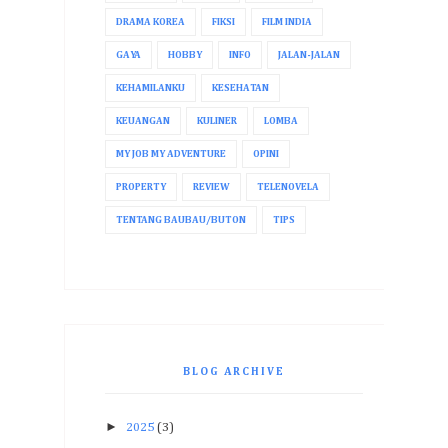
DRAMA KOREA
FIKSI
FILM INDIA
GAYA
HOBBY
INFO
JALAN-JALAN
KEHAMILANKU
KESEHATAN
KEUANGAN
KULINER
LOMBA
MY JOB MY ADVENTURE
OPINI
PROPERTY
REVIEW
TELENOVELA
TENTANG BAUBAU/BUTON
TIPS
BLOG ARCHIVE
►
2025
(3)